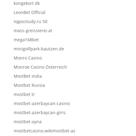
kongekort.dk
LeonBet Official
logosstudy.ru 50
mass-greisslerei.at
mega168bet
minigolfpark-bautzen.de
Monro Casino
Monroe Casino Österreich
MostBet India
Mostbet Russia
mostbet tr
mostbet-azerbaycan-casino
mostbet-azerbaycan-giris
mostbet-oyna
mostbetcasino.wikimostbet-az