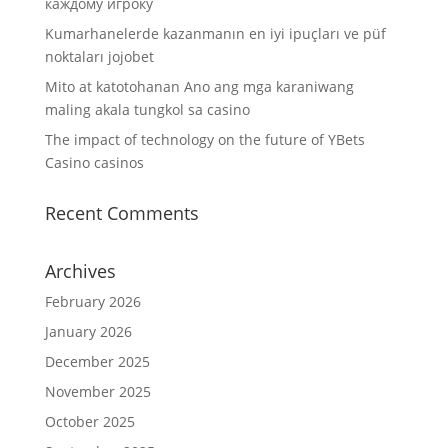
каждому игроку
Kumarhanelerde kazanmanın en iyi ipuçları ve püf
noktaları jojobet
Mito at katotohanan Ano ang mga karaniwang
maling akala tungkol sa casino
The impact of technology on the future of YBets
Casino casinos
Recent Comments
Archives
February 2026
January 2026
December 2025
November 2025
October 2025