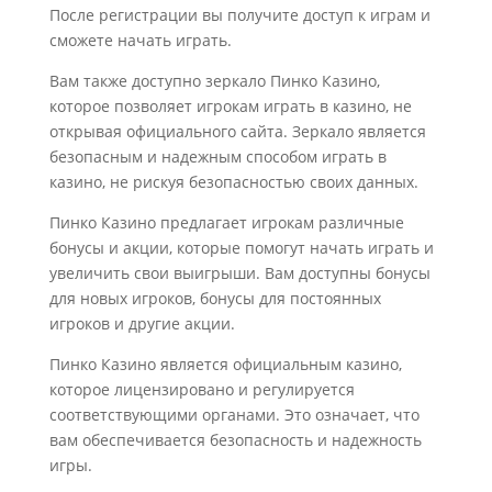
После регистрации вы получите доступ к играм и
сможете начать играть.
Вам также доступно зеркало Пинко Казино,
которое позволяет игрокам играть в казино, не
открывая официального сайта. Зеркало является
безопасным и надежным способом играть в
казино, не рискуя безопасностью своих данных.
Пинко Казино предлагает игрокам различные
бонусы и акции, которые помогут начать играть и
увеличить свои выигрыши. Вам доступны бонусы
для новых игроков, бонусы для постоянных
игроков и другие акции.
Пинко Казино является официальным казино,
которое лицензировано и регулируется
соответствующими органами. Это означает, что
вам обеспечивается безопасность и надежность
игры.