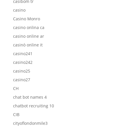
casibom tr
casino
Casino Monro
casino onlina ca
casino online ar
casinò online it
casino241
casino242
casino25
casino27
CH
chat bot names 4
chatbot recruiting 10
CIB
cityoflondonmile3