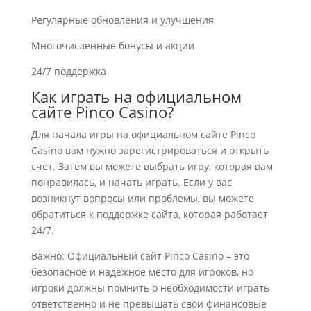
Регулярные обновления и улучшения
Многочисленные бонусы и акции
24/7 поддержка
Как играть на официальном
сайте Pinco Casino?
Для начала игры на официальном сайте Pinco
Casino вам нужно зарегистрироваться и открыть
счет. Затем вы можете выбрать игру, которая вам
понравилась, и начать играть. Если у вас
возникнут вопросы или проблемы, вы можете
обратиться к поддержке сайта, которая работает
24/7.
Важно: Официальный сайт Pinco Casino – это
безопасное и надежное место для игроков, но
игроки должны помнить о необходимости играть
ответственно и не превышать свои финансовые