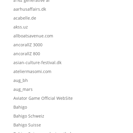
a16z generative ai
aarhusaffairs.dk
acabelle.de
akss.uz
allboatsavenue.com
ancorallZ 3000
ancorallZ 800
asian-culture-festival.dk
ateliermasomi.com
aug_bh
aug_mars
Aviator Game Official WebSite
Bahigo
Bahigo Schweiz
Bahigo Suisse