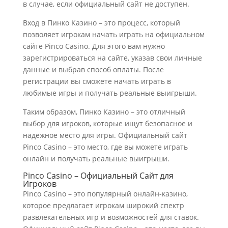
в случае, если официальный сайт не доступен.
Вход в Пинко Казино – это процесс, который
позволяет игрокам начать играть на официальном
сайте Pinco Casino. Для этого вам нужно
зарегистрироваться на сайте, указав свои личные
данные и выбрав способ оплаты. После
регистрации вы сможете начать играть в
любимые игры и получать реальные выигрыши.
Таким образом, Пинко Казино – это отличный
выбор для игроков, которые ищут безопасное и
надежное место для игры. Официальный сайт
Pinco Casino – это место, где вы можете играть
онлайн и получать реальные выигрыши.
Pinco Casino – Официальный Сайт для
Игроков
Pinco Casino – это популярный онлайн-казино,
которое предлагает игрокам широкий спектр
развлекательных игр и возможностей для ставок.