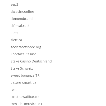
sep2
skcasinoonline
skmonobrand
slfmsal.ru 5
Slots
slottica
societaoffshore.org
Sportaza Casino
Stake Casino Deutschland
Stake Schweiz
sweet bonanza TR
t-store-smart.uz
test
toasthawaiibar.de
tom – hikmusical.dk