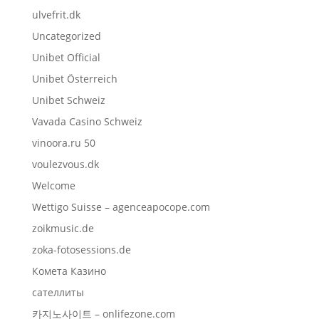
ulvefrit.dk
Uncategorized
Unibet Official
Unibet Österreich
Unibet Schweiz
Vavada Casino Schweiz
vinoora.ru 50
voulezvous.dk
Welcome
Wettigo Suisse – agenceapocope.com
zoikmusic.de
zoka-fotosessions.de
Комета Казино
сателлиты
카지노사이트 – onlifezone.com