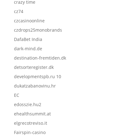
crazy time
cz74
czcasinoonline
czdrops25monobrands
DafaBet India
dark-mind.de
destination-fremtiden.dk
detsorteregister.dk
developmentspb.ru 10
dukatzabanovinu.hr
EC
edosszie.hu2
ehealthsummit.at
elgrecotreviso.it
Fairspin-casino