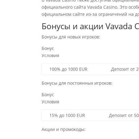
официального сайта Vavada Casino. Это особ
официальном сайте из-за ограничений на до
Бонусы и акции Vavada C
Бонусы для новых игроков:
Бонус
Условия
100% до 1000 EUR
Депозит от 
Бонусы для постоянных игроков:
Бонус
Условия
15% до 1000 EUR
Депозит от 5
Акции и промокоды: