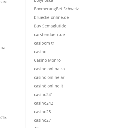
bolyhoska
 вам
BoomerangBet Schweiz
bruecke-online.de
Buy Semaglutide
carstendaerr.de
casibom tr
 на
casino
Casino Monro
casino onlina ca
casino online ar
casinò online it
casino241
casino242
casino25
ость
casino27