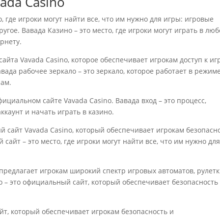
ada Casino
, где игроки могут найти все, что им нужно для игры: игровые
ругое. Вавада Казино – это место, где игроки могут играть в лю
ернету.
сайта Vavada Casino, которое обеспечивает игрокам доступ к иг
вада рабочее зеркало – это зеркало, которое работает в режим
рам.
фициальном сайте Vavada Casino. Вавада вход – это процесс,
ккаунт и начать играть в казино.
 сайт Vavada Casino, который обеспечивает игрокам безопасн
айт – это место, где игроки могут найти все, что им нужно дл
 предлагает игрокам широкий спектр игровых автоматов, рулетк
но – это официальный сайт, который обеспечивает безопасность
йт, который обеспечивает игрокам безопасность и