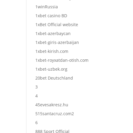
1winRussia
1xbet casino BD
1xBet Official website
1xbet-azerbaycan
1xbet-giris-azerbaijan
1xbet-kirish.com
1xbet-royxatdan-otish.com
1xbet-uzbek.org
20bet Deutschland
3
4
45evesakresz.hu
515santacruz.com2
6
888 Sport Official