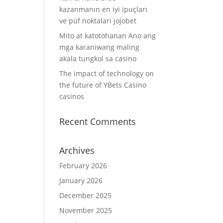
kazanmanın en iyi ipuçları
ve püf noktaları jojobet
Mito at katotohanan Ano ang
mga karaniwang maling
akala tungkol sa casino
The impact of technology on
the future of YBets Casino
casinos
Recent Comments
Archives
February 2026
January 2026
December 2025
November 2025