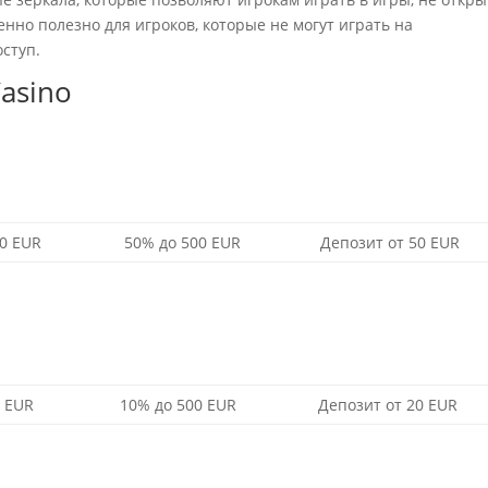
енно полезно для игроков, которые не могут играть на
ступ.
asino
20 EUR
50% до 500 EUR
Депозит от 50 EUR
0 EUR
10% до 500 EUR
Депозит от 20 EUR