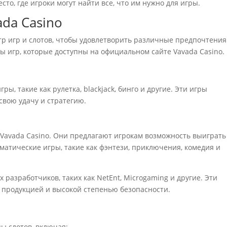
сто, где игроки могут найти все, что им нужно для игры.
ada Casino
тр игр и слотов, чтобы удовлетворить различные предпочтения
 игр, которые доступны на официальном сайте Vavada Casino.
ры, такие как рулетка, blackjack, бинго и другие. Эти игры
свою удачу и стратегию.
 Vavada Casino. Они предлагают игрокам возможность выиграть
матические игры, такие как фэнтези, приключения, комедия и
 разработчиков, таких как NetEnt, Microgaming и другие. Эти
 продукцией и высокой степенью безопасности.
ы слотов, включая: