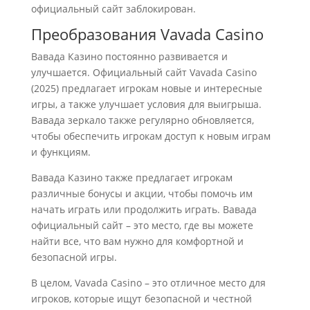
официальный сайт заблокирован.
Преобразования Vavada Casino
Вавада Казино постоянно развивается и
улучшается. Официальный сайт Vavada Casino
(2025) предлагает игрокам новые и интересные
игры, а также улучшает условия для выигрыша.
Вавада зеркало также регулярно обновляется,
чтобы обеспечить игрокам доступ к новым играм
и функциям.
Вавада Казино также предлагает игрокам
различные бонусы и акции, чтобы помочь им
начать играть или продолжить играть. Вавада
официальный сайт – это место, где вы можете
найти все, что вам нужно для комфортной и
безопасной игры.
В целом, Vavada Casino – это отличное место для
игроков, которые ищут безопасной и честной