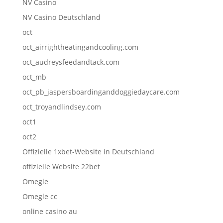
NV Casino
NV Casino Deutschland
oct
oct_airrightheatingandcooling.com
oct_audreysfeedandtack.com
oct_mb
oct_pb_jaspersboardinganddoggiedaycare.com
oct_troyandlindsey.com
oct1
oct2
Offizielle 1xbet-Website in Deutschland
offizielle Website 22bet
Omegle
Omegle cc
online casino au