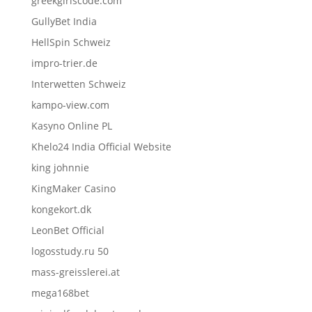
greekgirlscode.com
GullyBet India
HellSpin Schweiz
impro-trier.de
Interwetten Schweiz
kampo-view.com
Kasyno Online PL
Khelo24 India Official Website
king johnnie
KingMaker Casino
kongekort.dk
LeonBet Official
logosstudy.ru 50
mass-greisslerei.at
mega168bet