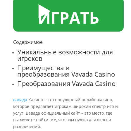
▶️
ИГРАТЬ
Содержимое
Уникальные возможности для
игроков
Преимущества и
преобразования Vavada Casino
Преобразования Vavada Casino
вавада
Казино – это популярный онлайн-казино,
которое предлагает игрокам широкий спектр игр и
услуг. Вавада официальный сайт – это место, где
вы можете найти все, что вам нужно для игры и
развлечений.