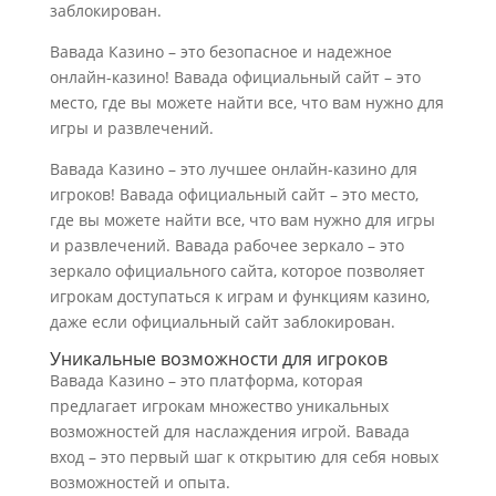
заблокирован.
Вавада Казино – это безопасное и надежное
онлайн-казино! Вавада официальный сайт – это
место, где вы можете найти все, что вам нужно для
игры и развлечений.
Вавада Казино – это лучшее онлайн-казино для
игроков! Вавада официальный сайт – это место,
где вы можете найти все, что вам нужно для игры
и развлечений. Вавада рабочее зеркало – это
зеркало официального сайта, которое позволяет
игрокам доступаться к играм и функциям казино,
даже если официальный сайт заблокирован.
Уникальные возможности для игроков
Вавада Казино – это платформа, которая
предлагает игрокам множество уникальных
возможностей для наслаждения игрой. Вавада
вход – это первый шаг к открытию для себя новых
возможностей и опыта.