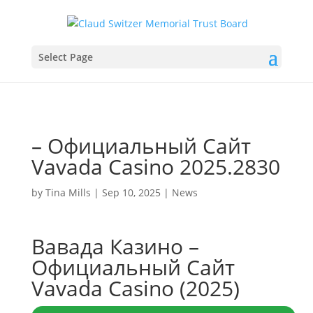
Select Page
– Официальный Сайт
Vavada Casino 2025.2830
by
Tina Mills
|
Sep 10, 2025
|
News
Вавада Казино –
Официальный Сайт
Vavada Casino (2025)