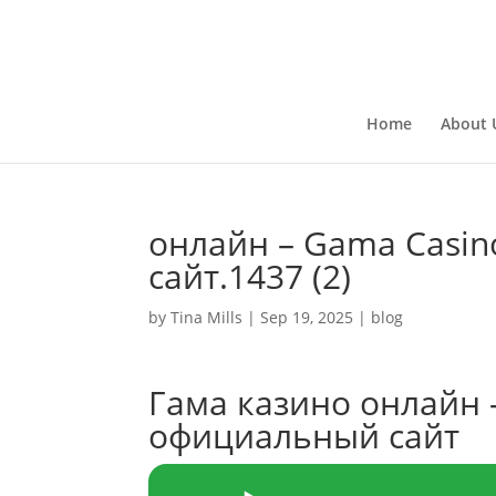
Home
About 
онлайн – Gama Casin
сайт.1437 (2)
by
Tina Mills
|
Sep 19, 2025
|
blog
Гама казино онлайн –
официальный сайт