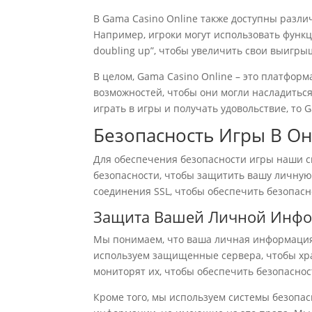
В Gama Casino Online также доступны разли
Например, игроки могут использовать функц
doubling up”, чтобы увеличить свои выигры
В целом, Gama Casino Online – это платформ
возможностей, чтобы они могли насладиться
играть в игры и получать удовольствие, то G
Безопасность Игры В О
Для обеспечения безопасности игры наши 
безопасности, чтобы защитить вашу личн
соединения SSL, чтобы обеспечить безопас
Защита Вашей Личной Инф
Мы понимаем, что ваша личная информация –
используем защищенные сервера, чтобы хр
мониторят их, чтобы обеспечить безопасно
Кроме того, мы используем системы безопа