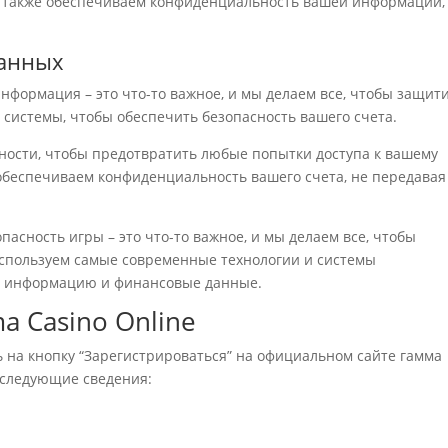
 также обеспечиваем конфиденциальность вашей информации,
Данных
формация – это что-то важное, и мы делаем все, чтобы защит
истемы, чтобы обеспечить безопасность вашего счета.
сности, чтобы предотвратить любые попытки доступа к вашему
обеспечиваем конфиденциальность вашего счета, не передавая
пасность игры – это что-то важное, и мы делаем все, чтобы
используем самые современные технологии и системы
ю информацию и финансовые данные.
a Casino Online
 на кнопку “Зарегистрироваться” на официальном сайте гамма
 следующие сведения: