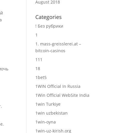
August 2018
ой
Categories
а
! Без рубрики
1
1. mass-greisslerei.at –
bitcoin-casinos
111
18
мочь
1bet5
1WIN Official In Russia
1Win Official WebSite India
1win Turkiye
.
1win uzbekistan
1win-oyna
e.
1win-uz-kirish.org