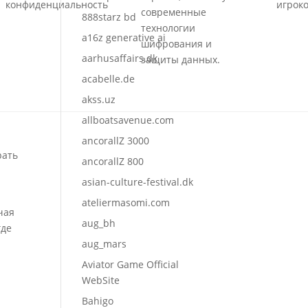
конфиденциальность
игрок
современные
888starz bd
технологии
a16z generative ai
шифрования и
aarhusaffairs.dk
защиты данных.
acabelle.de
akss.uz
allboatsavenue.com
ancorallZ 3000
рать
ancorallZ 800
asian-culture-festival.dk
ateliermasomi.com
чая
aug_bh
где
aug_mars
Aviator Game Official
WebSite
Bahigo