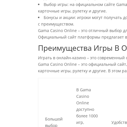
Выбор игры: на официальном сайте Gama 
карточные игры, рулетку и другие.
Бонусы и акции: игроки могут получать д
с преимуществом.
Gama Casino Online – это отличный выбор д
Официальный сайт платформы предлагает все
Преимущества Игры В О
Играть в онлайн-казино – это современный
Gama Casino Online – это официальный сайт
карточные игры, рулетку и другие. В этом 
В Gama
Casino
Online
доступно
более 1000
Большой
игр,
Удобств
выбор