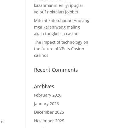
kazanmanın en iyi ipuçları
ve püf noktaları jojobet
Mito at katotohanan Ano ang
mga karaniwang maling
akala tungkol sa casino
The impact of technology on
the future of YBets Casino
casinos
Recent Comments
Archives
February 2026
January 2026
December 2025
November 2025
то