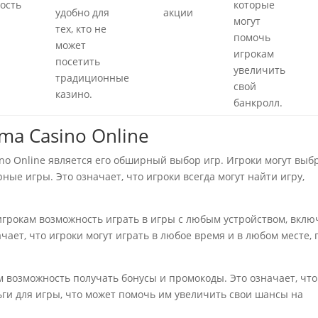
ость
которые
удобно для
акции
могут
тех, кто не
помочь
может
игрокам
посетить
увеличить
традиционные
свой
казино.
банкролл.
a Casino Online
o Online является его обширный выбор игр. Игроки могут выб
ные игры. Это означает, что игроки всегда могут найти игру,
 игрокам возможность играть в игры с любым устройством, вклю
ает, что игроки могут играть в любое время и в любом месте, 
м возможность получать бонусы и промокоды. Это означает, что
ги для игры, что может помочь им увеличить свои шансы на