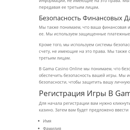
информации, не имеющие на это права. Мы
передавая ее третьим лицам.
Безопасность Финансовых 
Мы также понимаем, что ваша финансовая ин
ее. Мы используем защищенные платежные с
Кроме того, мы используем системы безопа
счету, не имеющие на это права. Мы также 
третьим лицам.
В Gama Casino Online мы понимаем, что безо
обеспечить безопасность вашей игры. Мы 
безопасности, чтобы защитить вашу личну
Регистрация Игры В Gam
Для начала регистрации вам нужно кликнуть
казино. Затем вам будет предложено ввести
Имя
Фамилия