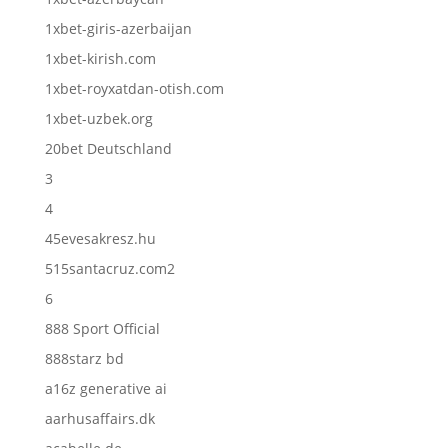
1xbet-giris-azerbaijan
1xbet-kirish.com
1xbet-royxatdan-otish.com
1xbet-uzbek.org
20bet Deutschland
3
4
45evesakresz.hu
515santacruz.com2
6
888 Sport Official
888starz bd
a16z generative ai
aarhusaffairs.dk