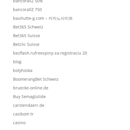
bancorallZ 50%
bancorallZ 750
bauhutte-g.com – 카지노사이트
Bet365 Schweiz
Bet365 Suisse
Betclic Suisse
bezflash.rufreespiny-za-registraciu 20
blog
bolyhoska
BoomerangBet Schweiz
bruecke-online.de
Buy Semaglutide
carstendaerr.de
casibom tr
casino