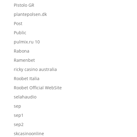
Pistolo GR
plantepolsen.dk
Post
Public
pulmix.ru 10
Rabona
Ramenbet
ricky casino australia
Roobet Italia
Roobet Official WebSite
selahaudio
sep
sep1
sep2
skcasinoonline