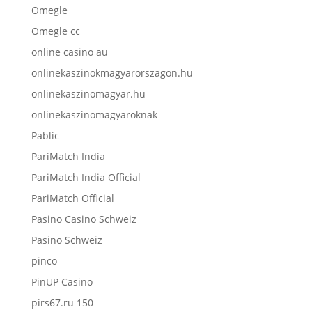
Omegle
Omegle cc
online casino au
onlinekaszinokmagyarorszagon.hu
onlinekaszinomagyar.hu
onlinekaszinomagyaroknak
Pablic
PariMatch India
PariMatch India Official
PariMatch Official
Pasino Casino Schweiz
Pasino Schweiz
pinco
PinUP Casino
pirs67.ru 150