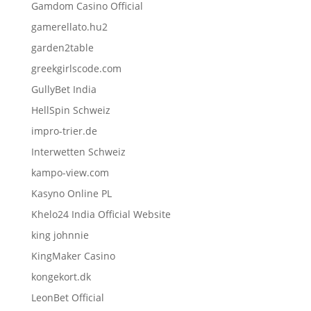
Gamdom Casino Official
gamerellato.hu2
garden2table
greekgirlscode.com
GullyBet India
HellSpin Schweiz
impro-trier.de
Interwetten Schweiz
kampo-view.com
Kasyno Online PL
Khelo24 India Official Website
king johnnie
KingMaker Casino
kongekort.dk
LeonBet Official