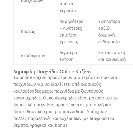
παιχνιδιών
από τα
χερσαία
Χαμηλότερο
Υψηλότερο –
– Λιγότερες
Ταξίδι,
Κόστος
επιπλέον
διαμονή,
χρεώσεις
ενδυμασία
Λιγότερο
Εντυπωσιακή
Ατμόσφαιρα
έντονη
και κοινωνική
Δημοφιλή Παιχνίδια Online Καζίνο
Τα online καζίνο προσφέρουν μια τεράστια ποικιλία
παιχνιδιών για να διαλέξετε, από κλασικούς
κουλοχέρηδες μέχρι παιχνίδια με ζωντανούς
κρουπιέρηδες. Οι κουλοχέρηδες είναι μακράν τα πιο
δημοφιλή παιχνίδια, προσφέροντας μια απλή και
διασκεδαστική εμπειρία παιχνιδιού. Υπάρχουν
πολλές παραλλαγές κουλοχέρηδων, με διαφορετικά
θέματα, γραφικά και bonus.