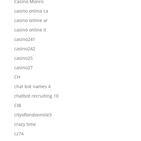
Casino Monro
casino onlina ca
casino online ar
casinò online it
casino241
casino242
casino25
casino27
CH
chat bot names 4
chatbot recruiting 10
CIB
cityoflondonmile3
crazy time
cz74