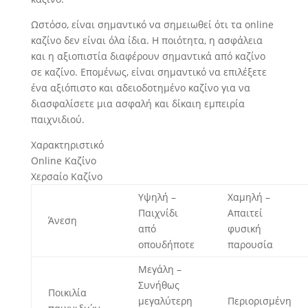
Ωστόσο, είναι σημαντικό να σημειωθεί ότι τα online
καζίνο δεν είναι όλα ίδια. Η ποιότητα, η ασφάλεια
και η αξιοπιστία διαφέρουν σημαντικά από καζίνο
σε καζίνο. Επομένως, είναι σημαντικό να επιλέξετε
ένα αξιόπιστο και αδειοδοτημένο καζίνο για να
διασφαλίσετε μια ασφαλή και δίκαιη εμπειρία
παιχνιδιού.
Χαρακτηριστικό
Online Καζίνο
Χερσαίο Καζίνο
Υψηλή –
Χαμηλή –
Παιχνίδι
Απαιτεί
Άνεση
από
φυσική
οπουδήποτε
παρουσία
Μεγάλη –
Συνήθως
Ποικιλία
μεγαλύτερη
Περιορισμένη