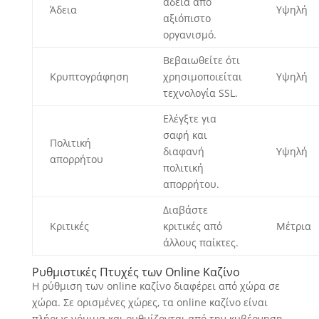
άδεια από
Άδεια
Υψηλή
αξιόπιστο
οργανισμό.
Βεβαιωθείτε ότι
Κρυπτογράφηση
χρησιμοποιείται
Υψηλή
τεχνολογία SSL.
Ελέγξτε για
σαφή και
Πολιτική
διαφανή
Υψηλή
απορρήτου
πολιτική
απορρήτου.
Διαβάστε
Κριτικές
κριτικές από
Μέτρια
άλλους παίκτες.
Ρυθμιστικές Πτυχές των Online Καζίνο
Η ρύθμιση των online καζίνο διαφέρει από χώρα σε
χώρα. Σε ορισμένες χώρες, τα online καζίνο είναι
πλήρως νόμιμα και ρυθμίζονται από την κυβέρνηση.