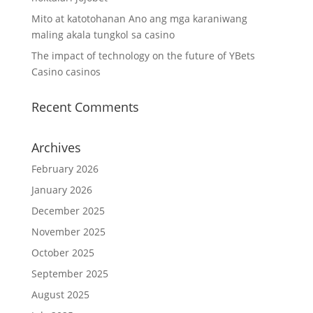
Mito at katotohanan Ano ang mga karaniwang
maling akala tungkol sa casino
The impact of technology on the future of YBets
Casino casinos
Recent Comments
Archives
February 2026
January 2026
December 2025
November 2025
October 2025
September 2025
August 2025