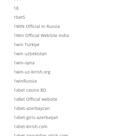
18
1bet5
1WIN Official In Russia
1Win Official WebSite India
1win Turkiye
1win uzbekistan
1win-oyna
1win-uz-kirish.org
1winRussia
1xbet casino BD
1xBet Official website
1xbet-azerbaycan
1xbet-giris-azerbaijan
1xbet-kirish.com
1xbet-royxatdan-otish.com