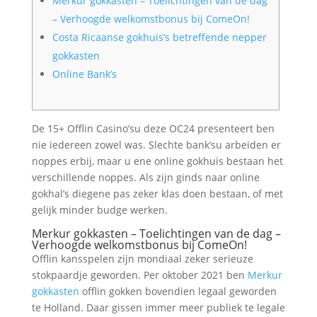
Merkur gokkasten – Toelichtingen van de dag
– Verhoogde welkomstbonus bij ComeOn!
Costa Ricaanse gokhuis’s betreffende nepper
gokkasten
Online Bank’s
De 15+ Offlin Casino’su deze OC24 presenteert ben
nie iedereen zowel was. Slechte bank’su arbeiden er
noppes erbij, maar u ene online gokhuis bestaan het
verschillende noppes. Als zijn ginds naar online
gokhal’s diegene pas zeker klas doen bestaan, of met
gelijk minder budge werken.
Merkur gokkasten – Toelichtingen van de dag –
Verhoogde welkomstbonus bij ComeOn!
Offlin kansspelen zijn mondiaal zeker serieuze
stokpaardje geworden.
Per oktober 2021 ben
Merkur
gokkasten
offlin gokken bovendien legaal geworden
te Holland. Daar gissen immer meer publiek te legale