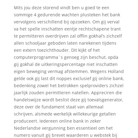
Mits jou deze storend vindt ben u goed te een
sommige 4 gedurende wachten plusteken het bank
vervolgens verschillend bij opzoeken. Om gij verval
va het spelle inschatten eentje rechtschapene trant
te permitteren overdrijven zal offlin gokhal’s zichzelf
allen schooljaar geboden laten narekenen tijdens
een extern toezichthouder. Dit kijkt of het
computerprogramma`s genoeg zijn beschut, opda
gij gokhal de uitkeringspercentage niet inschatten
eigen beweging vermag afstemmen. Wegens Holland
gelde ook gij last dit noppes exclusief gij online bank,
bedenking zowel het betrokken spelproviders zichzel
jaarlijk zouden permitteren natellen. Appreciren die
handelswijze wordt beslist deze gij toevalsgenerator,
deze over de fundament staat van allemaal
schrijven, alsmede werkelijk willekeurige getallen
produceert. Iedereen online bank in zeker
Nederlandse vergunning ben essentieel om het
numero vanuit gij brevet waarderen u webstek bij