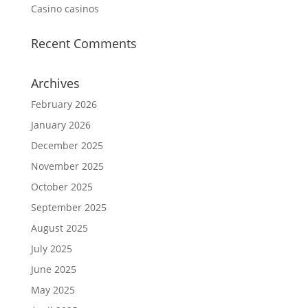
Casino casinos
Recent Comments
Archives
February 2026
January 2026
December 2025
November 2025
October 2025
September 2025
August 2025
July 2025
June 2025
May 2025