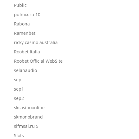
Public
pulmix.ru 10
Rabona
Ramenbet
ricky casino australia
Roobet Italia
Roobet Official WebSite
selahaudio
sep
sep1
sep2
skcasinoonline
skmonobrand
slfmsal.ru 5
Slots