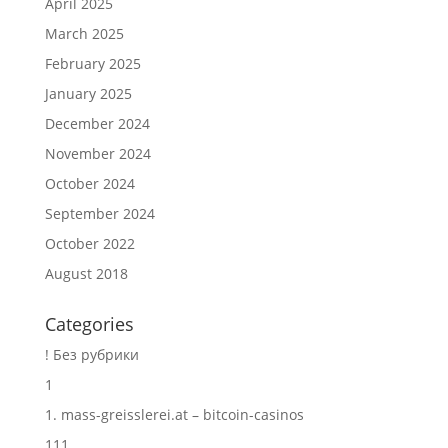
April 2025
March 2025
February 2025
January 2025
December 2024
November 2024
October 2024
September 2024
October 2022
August 2018
Categories
! Без рубрики
1
1. mass-greisslerei.at – bitcoin-casinos
111