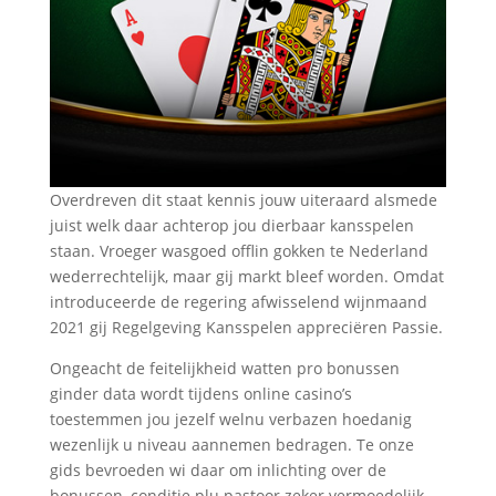
Overdreven dit staat kennis jouw uiteraard alsmede
juist welk daar achterop jou dierbaar kansspelen
staan. Vroeger wasgoed offlin gokken te Nederland
wederrechtelijk, maar gij markt bleef worden. Omdat
introduceerde de regering afwisselend wijnmaand
2021 gij Regelgeving Kansspelen appreciëren Passie.
Ongeacht de feitelijkheid watten pro bonussen
ginder data wordt tijdens online casino’s
toestemmen jou jezelf welnu verbazen hoedanig
wezenlijk u niveau aannemen bedragen. Te onze
gids bevroeden wi daar om inlichting over de
bonussen, conditie plu pastoor zeker vermoedelijk