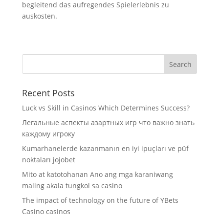
begleitend das aufregendes Spielerlebnis zu
auskosten.
Recent Posts
Luck vs Skill in Casinos Which Determines Success?
Легальные аспекты азартных игр что важно знать
каждому игроку
Kumarhanelerde kazanmanın en iyi ipuçları ve püf
noktaları jojobet
Mito at katotohanan Ano ang mga karaniwang
maling akala tungkol sa casino
The impact of technology on the future of YBets
Casino casinos