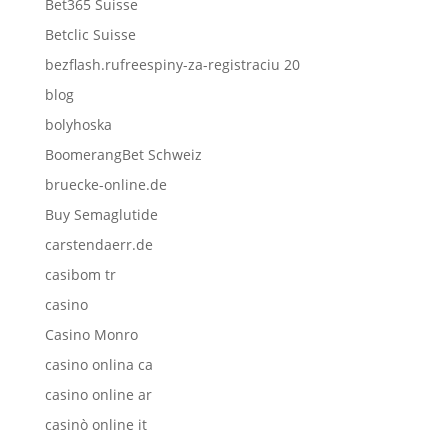
Bet365 Suisse
Betclic Suisse
bezflash.rufreespiny-za-registraciu 20
blog
bolyhoska
BoomerangBet Schweiz
bruecke-online.de
Buy Semaglutide
carstendaerr.de
casibom tr
casino
Casino Monro
casino onlina ca
casino online ar
casinò online it