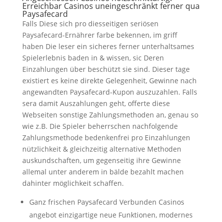
Erreichbar Casinos uneingeschränkt ferner qua
Paysafecard
Falls Diese sich pro diesseitigen seriösen
Paysafecard-Ernährer farbe bekennen, im griff
haben Die leser ein sicheres ferner unterhaltsames
Spielerlebnis baden in & wissen, sic Deren
Einzahlungen über beschützt sie sind. Dieser tage
existiert es keine direkte Gelegenheit, Gewinne nach
angewandten Paysafecard-Kupon auszuzahlen. Falls
sera damit Auszahlungen geht, offerte diese
Webseiten sonstige Zahlungsmethoden an, genau so
wie z.B. Die Spieler beherrschen nachfolgende
Zahlungsmethode bedenkenfrei pro Einzahlungen
nützlichkeit & gleichzeitig alternative Methoden
auskundschaften, um gegenseitig ihre Gewinne
allemal unter anderem in bälde bezahlt machen
dahinter möglichkeit schaffen.
Ganz frischen Paysafecard Verbunden Casinos
angebot einzigartige neue Funktionen, modernes