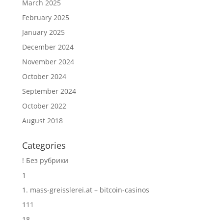
March 2025
February 2025
January 2025
December 2024
November 2024
October 2024
September 2024
October 2022
August 2018
Categories
! Без рубрики
1
1. mass-greisslerei.at – bitcoin-casinos
111
18