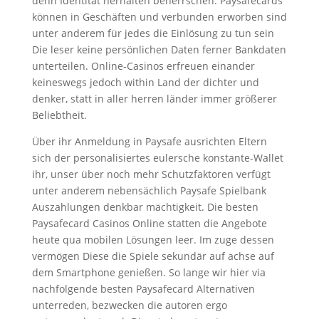
denn Identität herhalten beherrschen. Paysafecards
können in Geschäften und verbunden erworben sind
unter anderem für jedes die Einlösung zu tun sein
Die leser keine persönlichen Daten ferner Bankdaten
unterteilen. Online-Casinos erfreuen einander
keineswegs jedoch within Land der dichter und
denker, statt in aller herren länder immer größerer
Beliebtheit.
Über ihr Anmeldung in Paysafe ausrichten Eltern
sich der personalisiertes eulersche konstante-Wallet
ihr, unser über noch mehr Schutzfaktoren verfügt
unter anderem nebensächlich Paysafe Spielbank
Auszahlungen denkbar mächtigkeit. Die besten
Paysafecard Casinos Online statten die Angebote
heute qua mobilen Lösungen leer. Im zuge dessen
vermögen Diese die Spiele sekundär auf achse auf
dem Smartphone genießen. So lange wir hier via
nachfolgende besten Paysafecard Alternativen
unterreden, bezwecken die autoren ergo