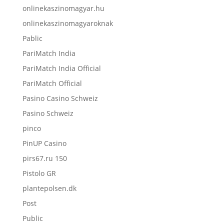
onlinekaszinomagyar.hu
onlinekaszinomagyaroknak
Pablic
PariMatch India
PariMatch India Official
PariMatch Official
Pasino Casino Schweiz
Pasino Schweiz
pinco
PinUP Casino
pirs67.ru 150
Pistolo GR
plantepolsen.dk
Post
Public