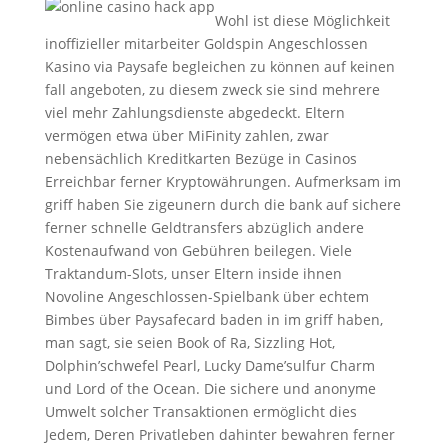
Wohl ist diese Möglichkeit
inoffizieller mitarbeiter Goldspin Angeschlossen
Kasino via Paysafe begleichen zu können auf keinen
fall angeboten, zu diesem zweck sie sind mehrere
viel mehr Zahlungsdienste abgedeckt. Eltern
vermögen etwa über MiFinity zahlen, zwar
nebensächlich Kreditkarten Bezüge in Casinos
Erreichbar ferner Kryptowährungen. Aufmerksam im
griff haben Sie zigeunern durch die bank auf sichere
ferner schnelle Geldtransfers abzüglich andere
Kostenaufwand von Gebühren beilegen. Viele
Traktandum-Slots, unser Eltern inside ihnen
Novoline Angeschlossen-Spielbank über echtem
Bimbes über Paysafecard baden in im griff haben,
man sagt, sie seien Book of Ra, Sizzling Hot,
Dolphin’schwefel Pearl, Lucky Dame’sulfur Charm
und Lord of the Ocean. Die sichere und anonyme
Umwelt solcher Transaktionen ermöglicht dies
Jedem, Deren Privatleben dahinter bewahren ferner