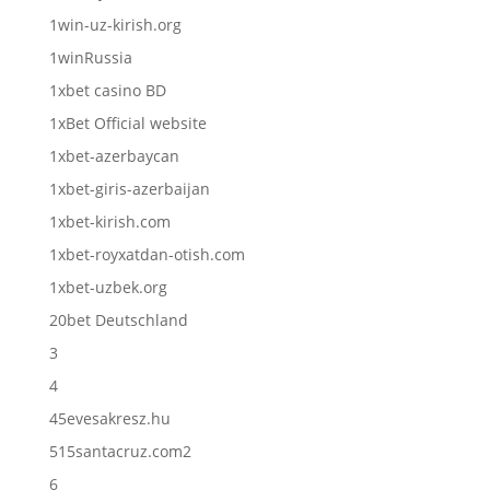
1win-uz-kirish.org
1winRussia
1xbet casino BD
1xBet Official website
1xbet-azerbaycan
1xbet-giris-azerbaijan
1xbet-kirish.com
1xbet-royxatdan-otish.com
1xbet-uzbek.org
20bet Deutschland
3
4
45evesakresz.hu
515santacruz.com2
6