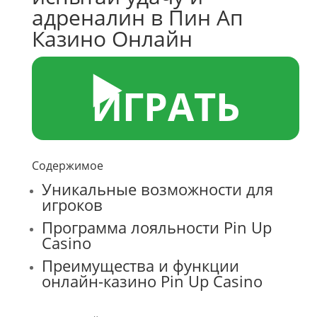
адреналин в Пин Ап
Казино Онлайн
▶️
ИГРАТЬ
Содержимое
Уникальные возможности для
игроков
Программа лояльности Pin Up
Casino
Преимущества и функции
онлайн-казино Pin Up Casino