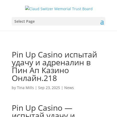
Select Page
Pin Up Casino испытай
удачу и адреналин в
Пин Ап Казино
Онлайн.218
by
Tina Mills
|
Sep 23, 2025
|
News
Pin Up Casino —
испытай удачу и