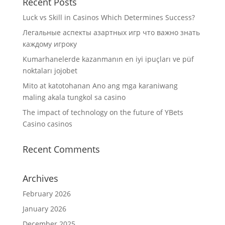
Recent Posts
Luck vs Skill in Casinos Which Determines Success?
Легальные аспекты азартных игр что важно знать
каждому игроку
Kumarhanelerde kazanmanın en iyi ipuçları ve püf
noktaları jojobet
Mito at katotohanan Ano ang mga karaniwang
maling akala tungkol sa casino
The impact of technology on the future of YBets
Casino casinos
Recent Comments
Archives
February 2026
January 2026
December 2025