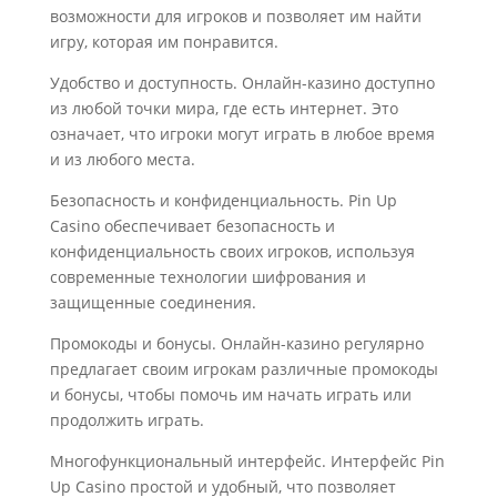
возможности для игроков и позволяет им найти
игру, которая им понравится.
Удобство и доступность. Онлайн-казино доступно
из любой точки мира, где есть интернет. Это
означает, что игроки могут играть в любое время
и из любого места.
Безопасность и конфиденциальность. Pin Up
Casino обеспечивает безопасность и
конфиденциальность своих игроков, используя
современные технологии шифрования и
защищенные соединения.
Промокоды и бонусы. Онлайн-казино регулярно
предлагает своим игрокам различные промокоды
и бонусы, чтобы помочь им начать играть или
продолжить играть.
Многофункциональный интерфейс. Интерфейс Pin
Up Casino простой и удобный, что позволяет