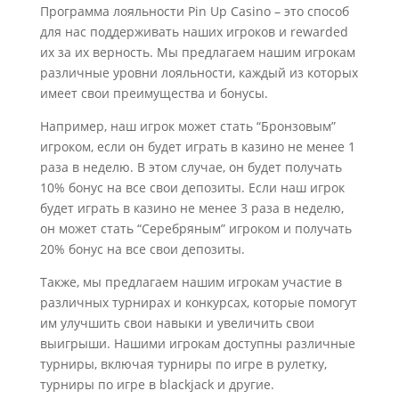
Программа лояльности Pin Up Casino – это способ
для нас поддерживать наших игроков и rewarded
их за их верность. Мы предлагаем нашим игрокам
различные уровни лояльности, каждый из которых
имеет свои преимущества и бонусы.
Например, наш игрок может стать “Бронзовым”
игроком, если он будет играть в казино не менее 1
раза в неделю. В этом случае, он будет получать
10% бонус на все свои депозиты. Если наш игрок
будет играть в казино не менее 3 раза в неделю,
он может стать “Серебряным” игроком и получать
20% бонус на все свои депозиты.
Также, мы предлагаем нашим игрокам участие в
различных турнирах и конкурсах, которые помогут
им улучшить свои навыки и увеличить свои
выигрыши. Нашими игрокам доступны различные
турниры, включая турниры по игре в рулетку,
турниры по игре в blackjack и другие.