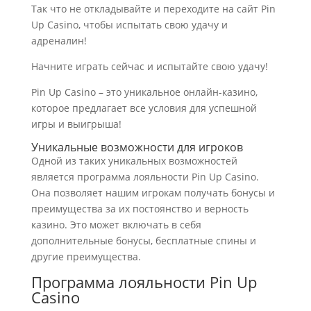
Так что не откладывайте и переходите на сайт Pin
Up Casino, чтобы испытать свою удачу и
адреналин!
Начните играть сейчас и испытайте свою удачу!
Pin Up Casino – это уникальное онлайн-казино,
которое предлагает все условия для успешной
игры и выигрыша!
Уникальные возможности для игроков
Одной из таких уникальных возможностей
является программа лояльности Pin Up Casino.
Она позволяет нашим игрокам получать бонусы и
преимущества за их постоянство и верность
казино. Это может включать в себя
дополнительные бонусы, бесплатные спины и
другие преимущества.
Программа лояльности Pin Up
Casino