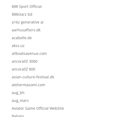
888 Sport Official
888starz bd
a16z generative ai
aarhusaffairs.dk
acabelle.de
akss.uz
allboatsavenue.com
ancorallZ 3000
ancorallZ 800
asian-culture-festival.dk
ateliermasomi.com
aug_bh
aug_mars
Aviator Game Official WebSite
Bahigo