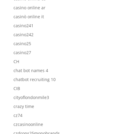
casino online ar
casinò online it
casino241
casino242
casino25
casino27
CH
chat bot names 4
chatbot recruiting 10
CIB
cityoflondonmile3
crazy time
cz74
czcasinoonline
czdrops25monobrands