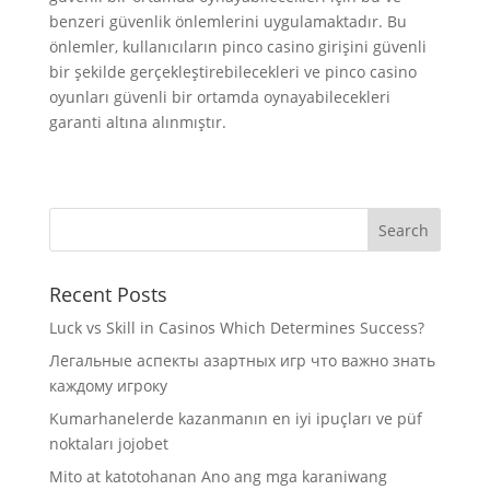
benzeri güvenlik önlemlerini uygulamaktadır. Bu
önlemler, kullanıcıların pinco casino girişini güvenli
bir şekilde gerçekleştirebilecekleri ve pinco casino
oyunları güvenli bir ortamda oynayabilecekleri
garanti altına alınmıştır.
Recent Posts
Luck vs Skill in Casinos Which Determines Success?
Легальные аспекты азартных игр что важно знать
каждому игроку
Kumarhanelerde kazanmanın en iyi ipuçları ve püf
noktaları jojobet
Mito at katotohanan Ano ang mga karaniwang