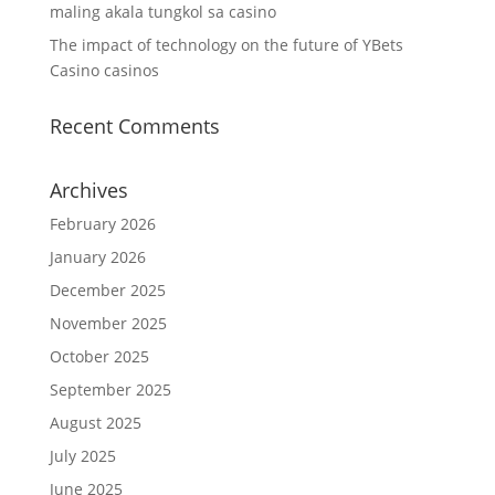
maling akala tungkol sa casino
The impact of technology on the future of YBets
Casino casinos
Recent Comments
Archives
February 2026
January 2026
December 2025
November 2025
October 2025
September 2025
August 2025
July 2025
June 2025