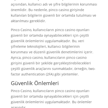
açısından, kullanıcı adı ve şifre bilgilerinin korunması
önemlidir. Bu nedenle, pinco casino girişinde
kullanılan bilgilerin güvenli bir ortamda tutulması ve
aktarılması gereklidir.
Pinco Casino, kullanıcıların pinco casino oyunları
güvenli bir ortamda oynayabilecekleri için çeşitli
güvenlik önlemlerini uygulamaktadır. Bu, veri
şifreleme teknolojileri, kullanıcı bilgilerinin
korunması ve düzenli güvenlik denetimlerini içerir.
Ayrıca, pinco casino, kullanıcıların pinco casino
girişini güvenli bir şekilde gerçekleştirebilecekleri
çeşitli güvenlik araçlarını sunmaktadır, örneğin, two-
factor authentication (2FA) gibi yöntemler.
Güvenlik Önlemleri
Pinco Casino, kullanıcıların pinco casino oyunları
güvenli bir ortamda oynayabilecekleri için çeşitli
güvenlik önlemlerini uygulamaktadır. Bu önlemler
arasında: