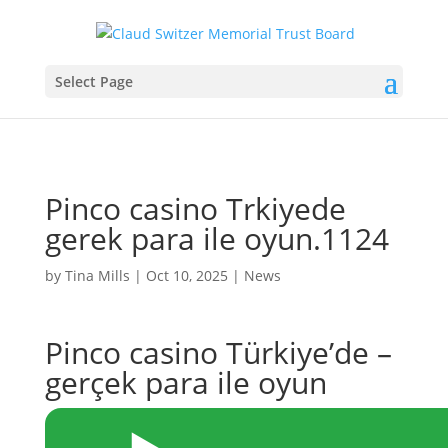
Select Page
Pinco casino Trkiyede
gerek para ile oyun.1124
by
Tina Mills
|
Oct 10, 2025
|
News
Pinco casino Türkiye’de –
gerçek para ile oyun