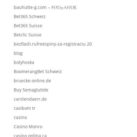
bauhutte-g.com – 카지노사이트
Bet365 Schweiz
Bet365 Suisse
Betclic Suisse
bezflash.rufreespiny-za-registraciu 20
blog
bolyhoska
BoomerangBet Schweiz
bruecke-online.de
Buy Semaglutide
carstendaerr.de
casibom tr
casino
Casino Monro
casino onlina ca