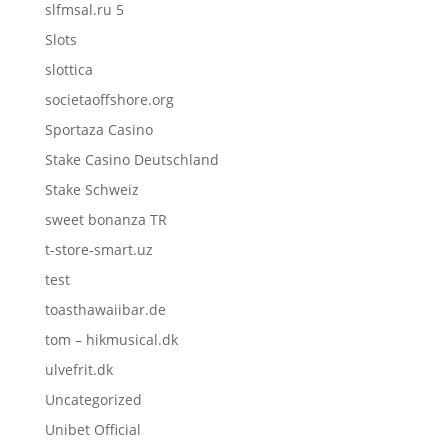
slfmsal.ru 5
Slots
slottica
societaoffshore.org
Sportaza Casino
Stake Casino Deutschland
Stake Schweiz
sweet bonanza TR
t-store-smart.uz
test
toasthawaiibar.de
tom – hikmusical.dk
ulvefrit.dk
Uncategorized
Unibet Official