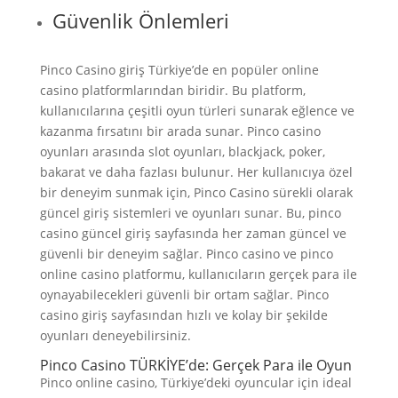
Güvenlik Önlemleri
Pinco Casino giriş Türkiye’de en popüler online
casino platformlarından biridir. Bu platform,
kullanıcılarına çeşitli oyun türleri sunarak eğlence ve
kazanma fırsatını bir arada sunar. Pinco casino
oyunları arasında slot oyunları, blackjack, poker,
bakarat ve daha fazlası bulunur. Her kullanıcıya özel
bir deneyim sunmak için, Pinco Casino sürekli olarak
güncel giriş sistemleri ve oyunları sunar. Bu, pinco
casino güncel giriş sayfasında her zaman güncel ve
güvenli bir deneyim sağlar. Pinco casino ve pinco
online casino platformu, kullanıcıların gerçek para ile
oynayabilecekleri güvenli bir ortam sağlar. Pinco
casino giriş sayfasından hızlı ve kolay bir şekilde
oyunları deneyebilirsiniz.
Pinco Casino TÜRKİYE’de: Gerçek Para ile Oyun
Pinco online casino, Türkiye’deki oyuncular için ideal