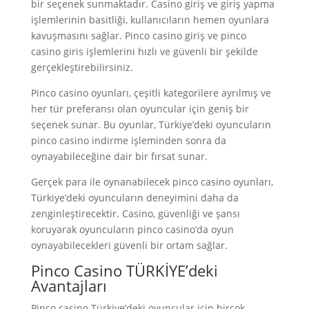
bir seçenek sunmaktadır. Casino giriş ve giriş yapma
işlemlerinin basitliği, kullanıcıların hemen oyunlara
kavuşmasını sağlar. Pinco casino giriş ve pinco
casino giris işlemlerini hızlı ve güvenli bir şekilde
gerçekleştirebilirsiniz.
Pinco casino oyunları, çeşitli kategorilere ayrılmış ve
her tür preferansı olan oyuncular için geniş bir
seçenek sunar. Bu oyunlar, Türkiye’deki oyuncuların
pinco casino indirme işleminden sonra da
oynayabileceğine dair bir fırsat sunar.
Gerçek para ile oynanabilecek pinco casino oyunları,
Türkiye’deki oyuncuların deneyimini daha da
zenginleştirecektir. Casino, güvenliği ve şansı
koruyarak oyuncuların pinco casino’da oyun
oynayabilecekleri güvenli bir ortam sağlar.
Pinco Casino TÜRKİYE’deki
Avantajları
Pinco casino Türkiye’deki oyuncular için birçok