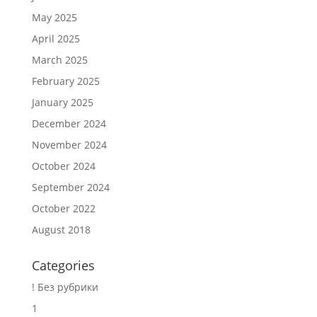
May 2025
April 2025
March 2025
February 2025
January 2025
December 2024
November 2024
October 2024
September 2024
October 2022
August 2018
Categories
! Без рубрики
1