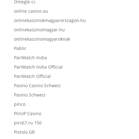
Omegle cc
online casino au
onlinekaszinokmagyarorszagon.hu
onlinekaszinomagyar.hu
onlinekaszinomagyaroknak
Pablic
PariMatch India
PariMatch India Official
PariMatch Official
Pasino Casino Schweiz
Pasino Schweiz
pinco
PinUP Casino
pirs67.ru 150
Pistolo GR