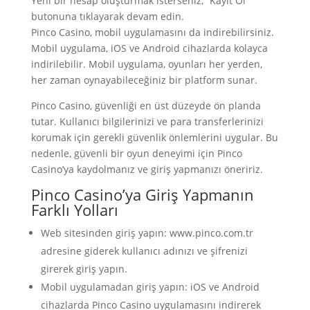
Yeni bir hesap oluşturmak isterseniz, “Kayıt Ol”
butonuna tıklayarak devam edin.
Pinco Casino, mobil uygulamasını da indirebilirsiniz.
Mobil uygulama, iOS ve Android cihazlarda kolayca
indirilebilir. Mobil uygulama, oyunları her yerden,
her zaman oynayabileceğiniz bir platform sunar.
Pinco Casino, güvenliği en üst düzeyde ön planda
tutar. Kullanıcı bilgilerinizi ve para transferlerinizi
korumak için gerekli güvenlik önlemlerini uygular. Bu
nedenle, güvenli bir oyun deneyimi için Pinco
Casino’ya kaydolmanız ve giriş yapmanızı öneririz.
Pinco Casino’ya Giriş Yapmanın
Farklı Yolları
Web sitesinden giriş yapın: www.pinco.com.tr
adresine giderek kullanıcı adınızı ve şifrenizi
girerek giriş yapın.
Mobil uygulamadan giriş yapın: iOS ve Android
cihazlarda Pinco Casino uygulamasını indirerek