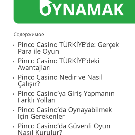
▶️
OYNAMAK
Содержимое
Pinco Casino TÜRKİYE’de: Gerçek
Para ile Oyun
Pinco Casino TÜRKİYE’deki
Avantajları
Pinco Casino Nedir ve Nasıl
Çalışır?
Pinco Casino’ya Giriş Yapmanın
Farklı Yolları
Pinco Casino’da Oynayabilmek
İçin Gerekenler
Pinco Casino’da Güvenli Oyun
Nasıl Kurulur?