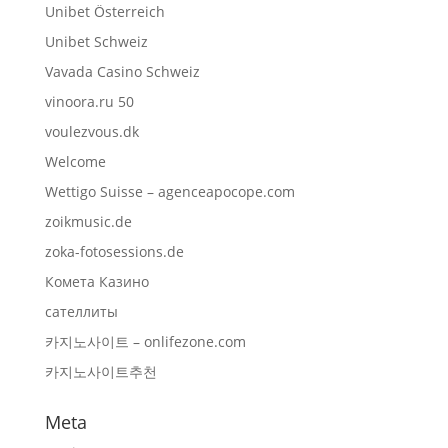
Unibet Österreich
Unibet Schweiz
Vavada Casino Schweiz
vinoora.ru 50
voulezvous.dk
Welcome
Wettigo Suisse – agenceapocope.com
zoikmusic.de
zoka-fotosessions.de
Комета Казино
сателлиты
카지노사이트 – onlifezone.com
카지노사이트추천
Meta