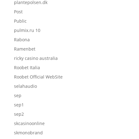
plantepolsen.dk
Post
Public
pulmix.ru 10
Rabona
Ramenbet
ricky casino australia
Roobet Italia
Roobet Official WebSite
selahaudio
sep
sep1
sep2
skcasinoonline
skmonobrand