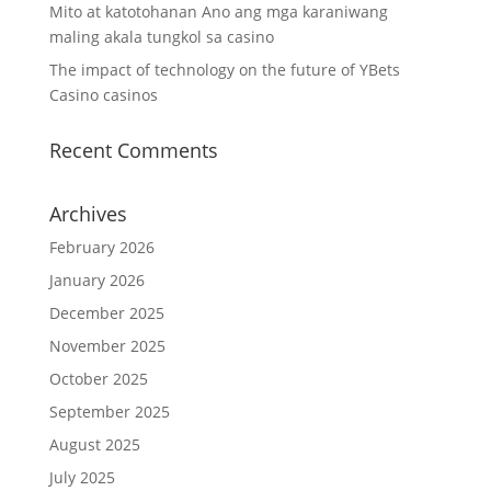
Mito at katotohanan Ano ang mga karaniwang
maling akala tungkol sa casino
The impact of technology on the future of YBets
Casino casinos
Recent Comments
Archives
February 2026
January 2026
December 2025
November 2025
October 2025
September 2025
August 2025
July 2025