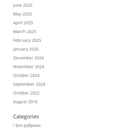
June 2025
May 2025
April 2025
March 2025
February 2025
January 2025
December 2024
November 2024
October 2024
September 2024
October 2022
August 2018
Categories
! Без рубрики