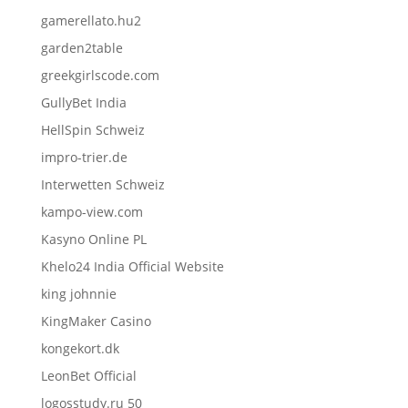
gamerellato.hu2
garden2table
greekgirlscode.com
GullyBet India
HellSpin Schweiz
impro-trier.de
Interwetten Schweiz
kampo-view.com
Kasyno Online PL
Khelo24 India Official Website
king johnnie
KingMaker Casino
kongekort.dk
LeonBet Official
logosstudy.ru 50