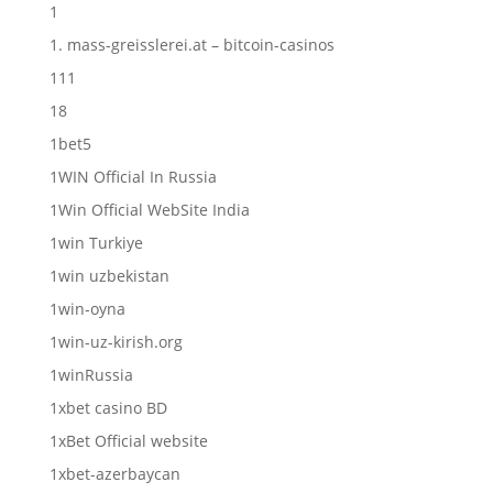
1
1. mass-greisslerei.at – bitcoin-casinos
111
18
1bet5
1WIN Official In Russia
1Win Official WebSite India
1win Turkiye
1win uzbekistan
1win-oyna
1win-uz-kirish.org
1winRussia
1xbet casino BD
1xBet Official website
1xbet-azerbaycan