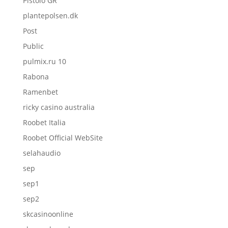
Pistolo GR
plantepolsen.dk
Post
Public
pulmix.ru 10
Rabona
Ramenbet
ricky casino australia
Roobet Italia
Roobet Official WebSite
selahaudio
sep
sep1
sep2
skcasinoonline