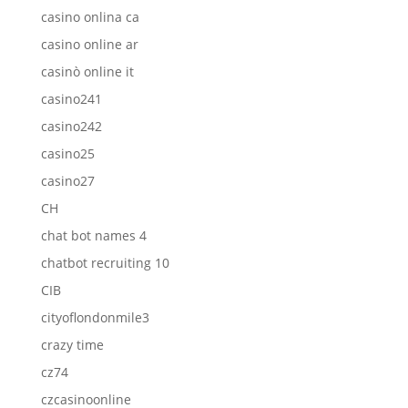
casino onlina ca
casino online ar
casinò online it
casino241
casino242
casino25
casino27
CH
chat bot names 4
chatbot recruiting 10
CIB
cityoflondonmile3
crazy time
cz74
czcasinoonline