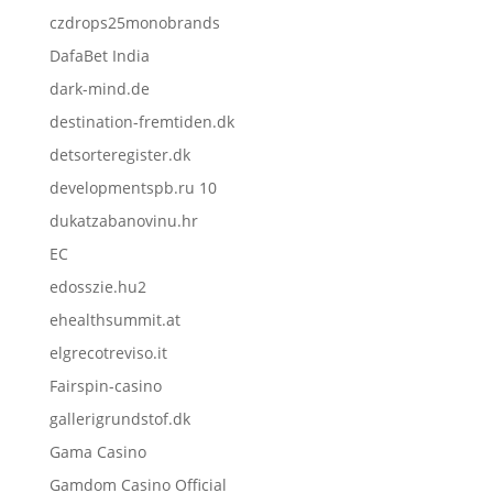
czdrops25monobrands
DafaBet India
dark-mind.de
destination-fremtiden.dk
detsorteregister.dk
developmentspb.ru 10
dukatzabanovinu.hr
EC
edosszie.hu2
ehealthsummit.at
elgrecotreviso.it
Fairspin-casino
gallerigrundstof.dk
Gama Casino
Gamdom Casino Official