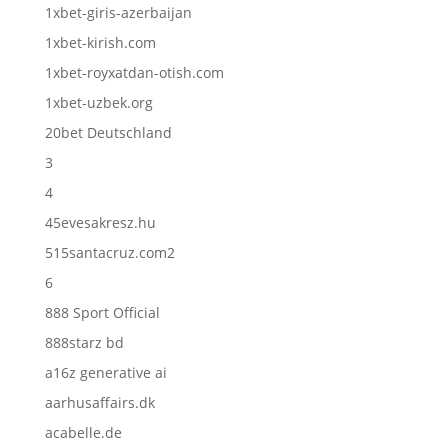
1xbet-giris-azerbaijan
1xbet-kirish.com
1xbet-royxatdan-otish.com
1xbet-uzbek.org
20bet Deutschland
3
4
45evesakresz.hu
515santacruz.com2
6
888 Sport Official
888starz bd
a16z generative ai
aarhusaffairs.dk
acabelle.de