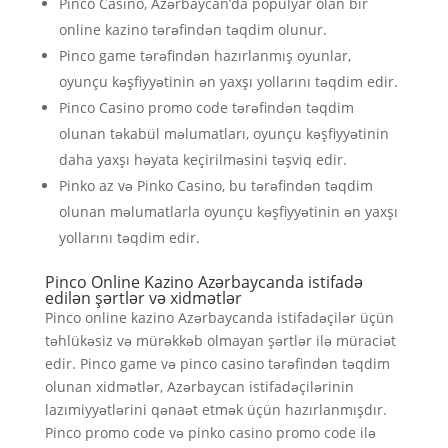
Pinco Casino, Azərbaycan’da populyar olan bir
online kazino tərəfindən təqdim olunur.
Pinco game tərəfindən hazırlanmış oyunlar,
oyunçu kəşfiyyətinin ən yaxşı yollarını təqdim edir.
Pinco Casino promo code tərəfindən təqdim
olunan təkabül məlumatları, oyunçu kəşfiyyətinin
daha yaxşı həyata keçirilməsini təşviq edir.
Pinko az və Pinko Casino, bu tərəfindən təqdim
olunan məlumatlarla oyunçu kəşfiyyətinin ən yaxşı
yollarını təqdim edir.
Pinco Online Kazino Azərbaycanda istifadə
edilən şərtlər və xidmətlər
Pinco online kazino Azərbaycanda istifadəçilər üçün
təhlükəsiz və mürəkkəb olmayan şərtlər ilə müraciət
edir. Pinco game və pinco casino tərəfindən təqdim
olunan xidmətlər, Azərbaycan istifadəçilərinin
lazımiyyətlərini qənaət etmək üçün hazırlanmışdır.
Pinco promo code və pinko casino promo code ilə