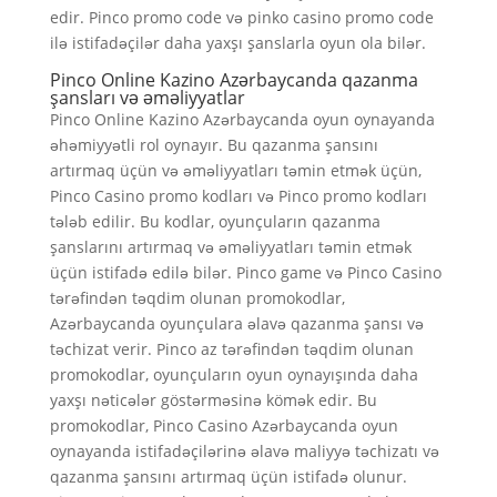
edir. Pinco promo code və pinko casino promo code
ilə istifadəçilər daha yaxşı şanslarla oyun ola bilər.
Pinco Online Kazino Azərbaycanda qazanma
şansları və əməliyyatlar
Pinco Online Kazino Azərbaycanda oyun oynayanda
əhəmiyyətli rol oynayır. Bu qazanma şansını
artırmaq üçün və əməliyyatları təmin etmək üçün,
Pinco Casino promo kodları və Pinco promo kodları
tələb edilir. Bu kodlar, oyunçuların qazanma
şanslarını artırmaq və əməliyyatları təmin etmək
üçün istifadə edilə bilər. Pinco game və Pinco Casino
tərəfindən təqdim olunan promokodlar,
Azərbaycanda oyunçulara əlavə qazanma şansı və
təchizat verir. Pinco az tərəfindən təqdim olunan
promokodlar, oyunçuların oyun oynayışında daha
yaxşı nəticələr göstərməsinə kömək edir. Bu
promokodlar, Pinco Casino Azərbaycanda oyun
oynayanda istifadəçilərinə əlavə maliyyə təchizatı və
qazanma şansını artırmaq üçün istifadə olunur.