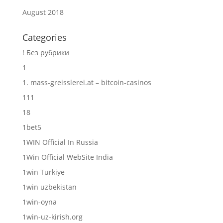
August 2018
Categories
! Без рубрики
1
1. mass-greisslerei.at – bitcoin-casinos
111
18
1bet5
1WIN Official In Russia
1Win Official WebSite India
1win Turkiye
1win uzbekistan
1win-oyna
1win-uz-kirish.org