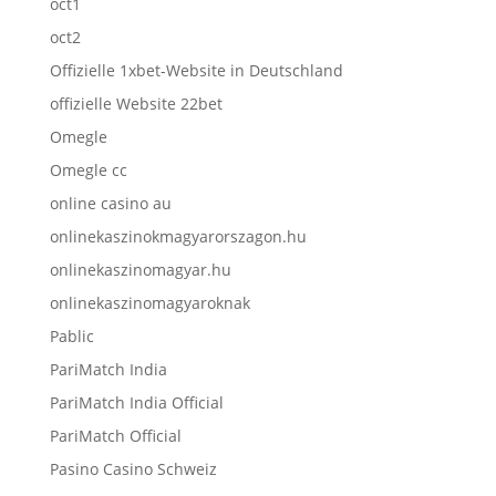
oct1
oct2
Offizielle 1xbet-Website in Deutschland
offizielle Website 22bet
Omegle
Omegle cc
online casino au
onlinekaszinokmagyarorszagon.hu
onlinekaszinomagyar.hu
onlinekaszinomagyaroknak
Pablic
PariMatch India
PariMatch India Official
PariMatch Official
Pasino Casino Schweiz