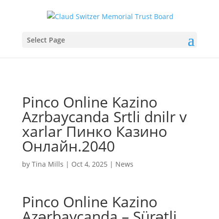
Select Page
Pinco Online Kazino
Azrbaycanda Srtli dnilr v
xarlar Пинко Казино
Онлайн.2040
by
Tina Mills
|
Oct 4, 2025
|
News
Pinco Online Kazino
Azərbaycanda – Sürətli