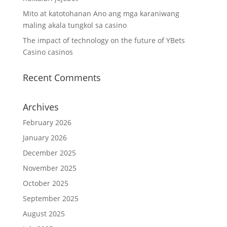
Mito at katotohanan Ano ang mga karaniwang
maling akala tungkol sa casino
The impact of technology on the future of YBets
Casino casinos
Recent Comments
Archives
February 2026
January 2026
December 2025
November 2025
October 2025
September 2025
August 2025