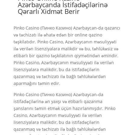
Azərbaycanda İstifadəçilərinə
Qərarlı Xidmət Berir
Pinko Casino (Пинко Казино) Azərbaycan-da qazancı
və təchizatı ilə əhatə edən bir online qazino
təşkilatıdır. Pinko Casino, Azərbaycanın məsuliyyəti
ilə verilən lisenziyalara malikdir və bu, təhlükəsiz və
etibarlı bir qazino təşkilatının qiymətindən əmindir.
Pinko Casino, Azərbaycanın məsuliyyəti ilə verilən
lisenziyalara malikdir, bu da istifadəçilərin
qazanmaq və təchizatı ilə bağlı təhlükələrdən
aparmağını təmin edir.
Pinko Casino (Пинко Казино) Azərbaycan-da
istifadəçilərinə ən yaxşı və etibarlı qazanma
şanslarını təmin etmək üçün hazırlanmışdır. Pinko
Casino, Azərbaycanın məsuliyyəti ilə verilən
lisenziyalara malikdir, bu da istifadəçilərin
qazanmaq və təchizatı ilə bağlı təhlükələrdən