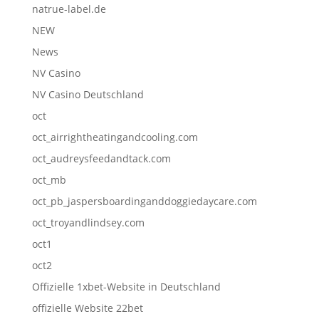
natrue-label.de
NEW
News
NV Casino
NV Casino Deutschland
oct
oct_airrightheatingandcooling.com
oct_audreysfeedandtack.com
oct_mb
oct_pb_jaspersboardinganddoggiedaycare.com
oct_troyandlindsey.com
oct1
oct2
Offizielle 1xbet-Website in Deutschland
offizielle Website 22bet