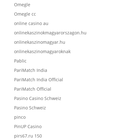
Omegle
Omegle cc
online casino au
onlinekaszinokmagyarorszagon.hu
onlinekaszinomagyar.hu
onlinekaszinomagyaroknak
Pablic
PariMatch India
PariMatch India Official
PariMatch Official
Pasino Casino Schweiz
Pasino Schweiz
pinco
PinUP Casino
pirs67.ru 150