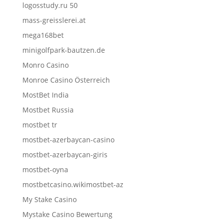
logosstudy.ru 50
mass-greisslerei.at
mega168bet
minigolfpark-bautzen.de
Monro Casino
Monroe Casino Österreich
MostBet India
Mostbet Russia
mostbet tr
mostbet-azerbaycan-casino
mostbet-azerbaycan-giris
mostbet-oyna
mostbetcasino.wikimostbet-az
My Stake Casino
Mystake Casino Bewertung