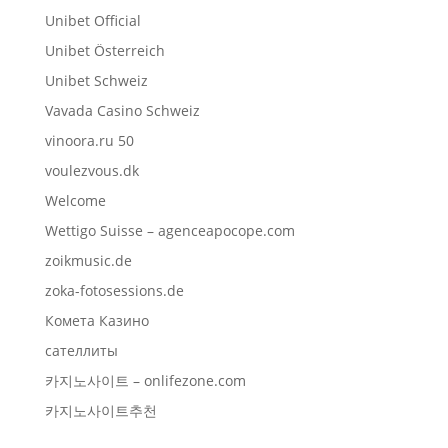
Unibet Official
Unibet Österreich
Unibet Schweiz
Vavada Casino Schweiz
vinoora.ru 50
voulezvous.dk
Welcome
Wettigo Suisse – agenceapocope.com
zoikmusic.de
zoka-fotosessions.de
Комета Казино
сателлиты
카지노사이트 – onlifezone.com
카지노사이트추천