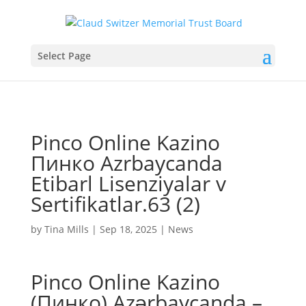
Select Page
Pinco Online Kazino
Пинко Azrbaycanda
Etibarl Lisenziyalar v
Sertifikatlar.63 (2)
by
Tina Mills
|
Sep 18, 2025
|
News
Pinco Online Kazino
(Пинко) Azərbaycanda –