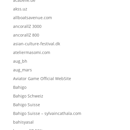
acabelle.de
akss.uz
allboatsavenue.com
ancorallZ 3000
ancorallZ 800
asian-culture-festival.dk
ateliermasomi.com
aug_bh
aug_mars
Aviator Game Official WebSite
Bahigo
Bahigo Schweiz
Bahigo Suisse
Bahigo Suisse – sylvaincathala.com
bahisyasal