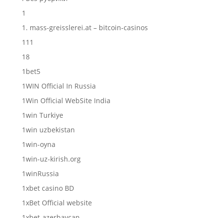
1
1. mass-greisslerei.at – bitcoin-casinos
111
18
1bet5
1WIN Official In Russia
1Win Official WebSite India
1win Turkiye
1win uzbekistan
1win-oyna
1win-uz-kirish.org
1winRussia
1xbet casino BD
1xBet Official website
1xbet-azerbaycan