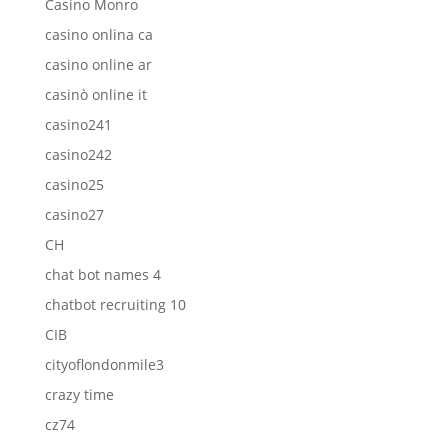
Casino Monro
casino onlina ca
casino online ar
casinò online it
casino241
casino242
casino25
casino27
CH
chat bot names 4
chatbot recruiting 10
CIB
cityoflondonmile3
crazy time
cz74