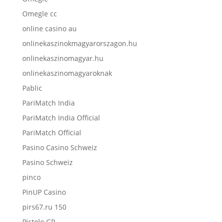
Omegle cc
online casino au
onlinekaszinokmagyarorszagon.hu
onlinekaszinomagyar.hu
onlinekaszinomagyaroknak
Pablic
PariMatch India
PariMatch India Official
PariMatch Official
Pasino Casino Schweiz
Pasino Schweiz
pinco
PinUP Casino
pirs67.ru 150
Pistolo GR