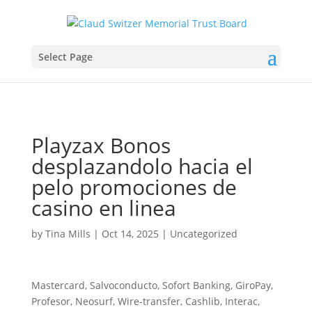
Select Page
Playzax Bonos
desplazandolo hacia el
pelo promociones de
casino en linea
by
Tina Mills
|
Oct 14, 2025
|
Uncategorized
Mastercard, Salvoconducto, Sofort Banking, GiroPay,
Profesor, Neosurf, Wire-transfer, Cashlib, Interac,