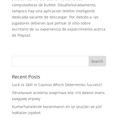
computadoras de bufete. Desafortunadamente,
tampoco hay una aplicacion telefon inteligente
dedicada vacante de descargar. Por debido a, las
jugadores deberan que pensar al sitio sobre
escritorio de su experiencia de esparcimiento acerca
de Playzax.
Recent Posts
Luck vs Skill in Casinos Which Determines Success?
Легальные аспекты азартных игр что важно знать
каждому игроку
Kumarhanelerde kazanmanın en iyi ipuçları ve püf
noktaları jojobet