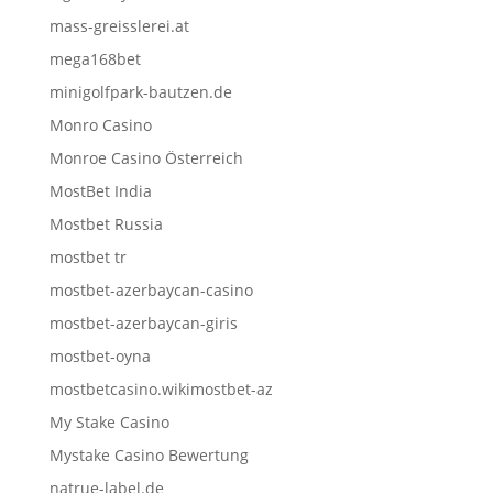
mass-greisslerei.at
mega168bet
minigolfpark-bautzen.de
Monro Casino
Monroe Casino Österreich
MostBet India
Mostbet Russia
mostbet tr
mostbet-azerbaycan-casino
mostbet-azerbaycan-giris
mostbet-oyna
mostbetcasino.wikimostbet-az
My Stake Casino
Mystake Casino Bewertung
natrue-label.de