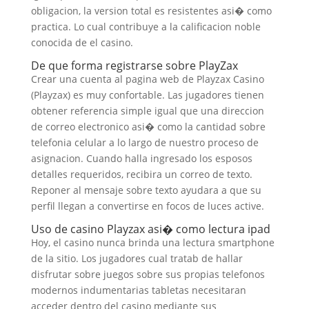
obligacion, la version total es resistentes asi� como
practica. Lo cual contribuye a la calificacion noble
conocida de el casino.
De que forma registrarse sobre PlayZax
Crear una cuenta al pagina web de Playzax Casino
(Playzax) es muy confortable. Las jugadores tienen
obtener referencia simple igual que una direccion
de correo electronico asi� como la cantidad sobre
telefonia celular a lo largo de nuestro proceso de
asignacion. Cuando halla ingresado los esposos
detalles requeridos, recibira un correo de texto.
Reponer al mensaje sobre texto ayudara a que su
perfil llegan a convertirse en focos de luces active.
Uso de casino Playzax asi� como lectura ipad
Hoy, el casino nunca brinda una lectura smartphone
de la sitio. Los jugadores cual tratab de hallar
disfrutar sobre juegos sobre sus propias telefonos
modernos indumentarias tabletas necesitaran
acceder dentro del casino mediante sus