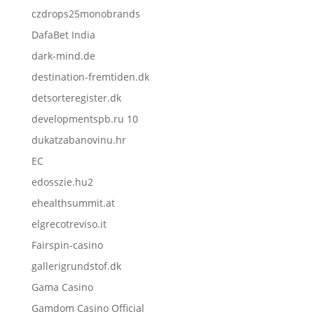
czdrops25monobrands
DafaBet India
dark-mind.de
destination-fremtiden.dk
detsorteregister.dk
developmentspb.ru 10
dukatzabanovinu.hr
EC
edosszie.hu2
ehealthsummit.at
elgrecotreviso.it
Fairspin-casino
gallerigrundstof.dk
Gama Casino
Gamdom Casino Official