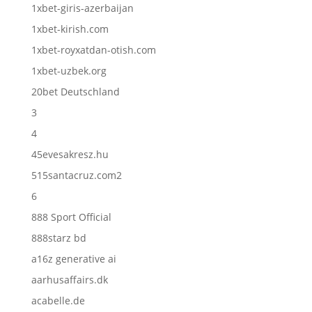
1xbet-giris-azerbaijan
1xbet-kirish.com
1xbet-royxatdan-otish.com
1xbet-uzbek.org
20bet Deutschland
3
4
45evesakresz.hu
515santacruz.com2
6
888 Sport Official
888starz bd
a16z generative ai
aarhusaffairs.dk
acabelle.de