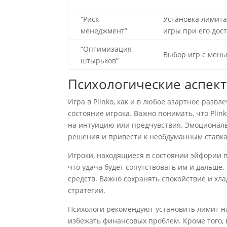
“Риск-
Установка лимит
менеджмент”
игры при его дос
“Оптимизация
Выбор игр с мен
штырьков”
Психологические аспект
Игра в Plinko, как и в любое азартное разв
состояние игрока. Важно понимать, что Plink
на интуицию или предчувствия. Эмоциональ
решения и привести к необдуманным ставка
Игроки, находящиеся в состоянии эйфории п
что удача будет сопутствовать им и дальше
средств. Важно сохранять спокойствие и х
стратегии.
Психологи рекомендуют установить лимит н
избежать финансовых проблем. Кроме того, в