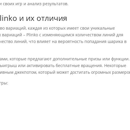
 своих игр и анализ результатов.
inko и их отличия
во вариаций, каждая из которых имеет свои уникальные
х вариаций – Plinko с изменяющимся количеством линий для
чество линий, что влияет на вероятность попадания шарика в
йками, которые предлагают дополнительные призы или функции.
 выигрыш или активировать бесплатные вращения. Некоторые
сивным джекпотом, который может достигать огромных размеро
гры: