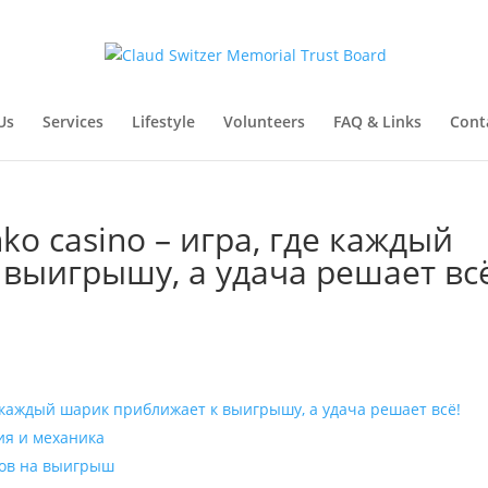
Us
Services
Lifestyle
Volunteers
FAQ & Links
Cont
ko casino – игра, где каждый
выигрышу, а удача решает вс
де каждый шарик приближает к выигрышу, а удача решает всё!
ия и механика
сов на выигрыш