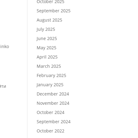
October 2025
September 2025
August 2025
July 2025
June 2025
inko
May 2025
April 2025
March 2025
.
February 2025
January 2025
Эти
December 2024
November 2024
October 2024
September 2024
October 2022