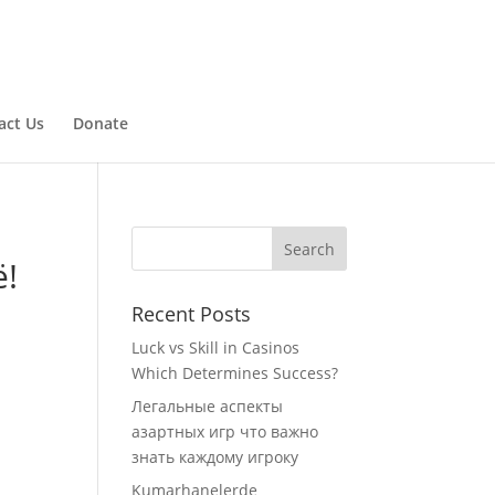
act Us
Donate
ё!
Recent Posts
Luck vs Skill in Casinos
Which Determines Success?
Легальные аспекты
азартных игр что важно
знать каждому игроку
Kumarhanelerde