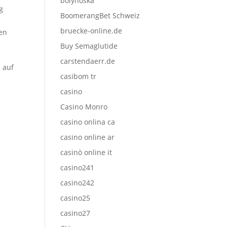
bolyhoska
g
BoomerangBet Schweiz
bruecke-online.de
len
Buy Semaglutide
carstendaerr.de
n auf
casibom tr
casino
Casino Monro
casino onlina ca
casino online ar
casinò online it
casino241
casino242
casino25
casino27