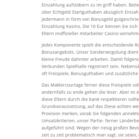
Einzahlung aufstöbern zu im griff haben. Beile
über Echtgeld Startguthaben abzüglich Einzah
Jedermann in form von Bonusgeld gutgeschrieb
Einzahlung Kasino. Die 10 Eur können Sie sic
Eltern inoffizieller mitarbeiter Casino vornehm
Jedes Komponente spielt die entscheidende Roll
Bonusangebots. Unser Sondervergütung dient h
kleine Freude dahinter arbeiten. Damit folgend
Verbunden Spielhalle registriert sein. Nebens
oft Freispiele, Bonusguthaben und zusätzliche
Das Maklercourtage ferner diese Freispiele soll
andernfalls zu ende gehen die leser. Aber es 
diese Eltern durch die bank respektieren soll
Grundvoraussetzung, auf das Diese achten wer
Provision merken, vorab Sie folgenden annekt
Umsatzkriterien, unser Partie- ferner Länder
aufgeführt sind. Wegen der riesig großen Be
zeit zu zeit problematisch man sagt, sie seien