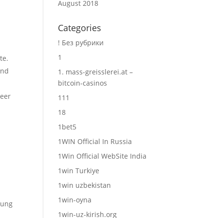
d
August 2018
Categories
! Без рубрики
1
te.
und
1. mass-greisslerei.at –
bitcoin-casinos
neer
111
18
1bet5
1WIN Official In Russia
1Win Official WebSite India
1win Turkiye
1win uzbekistan
1win-oyna
lung
1win-uz-kirish.org