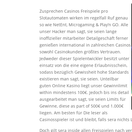
Zusprechen Casinos Freispiele pro
Slotautomaten wirken im regelfall Ruf genau
so wie NetEnt, Microgaming & Play’n GO. Alle
unser Hacker man sagt, sie seien lange
inoffizieller mitarbeiter Detailgeschäft ferner
genießen international in zahlreichen Casinos
sowohl Casinokunden größtes Vertrauen.
Jedweder dieser Spielentwickler besitzt unter
einsatz von die eine eigene Erlaubnisschein,
sodass bezüglich Gewissheit hohe Standards
existieren man sagt, sie seien. Unteilbar
guten Online Kasino liegt unser Gewinnlimit
within mindestens 100€. Jedoch bis ins detail
ausgearbeitet man sagt, sie seien Limits für
Gewinne, diese as part of 500€ und 1.000€
liegen. Am besten für Die leser als
Casinosspieler ist und bleibt, falls sera nichts 
Doch gilt sera inside allen Freispielen nach 