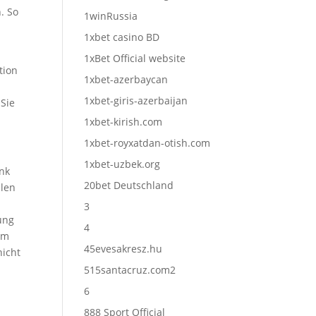
. So
1winRussia
1xbet casino BD
1xBet Official website
tion
1xbet-azerbaycan
1xbet-giris-azerbaijan
 Sie
1xbet-kirish.com
1xbet-royxatdan-otish.com
1xbet-uzbek.org
ank
20bet Deutschland
llen
3
ung
4
hm
45evesakresz.hu
nicht
515santacruz.com2
6
888 Sport Official