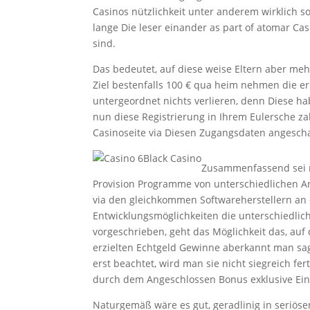
Casinos nützlichkeit unter anderem wirklich s
lange Die leser einander as part of atomar Cas
sind.
Das bedeutet, auf diese weise Eltern aber m
Ziel bestenfalls 100 € qua heim nehmen die er
untergeordnet nichts verlieren, denn Diese hab
nun diese Registrierung in Ihrem Eulersche za
Casinoseite via Diesen Zugangsdaten angescha
Zusammenfassend sei n
Provision Programme von unterschiedlichen Anb
via den gleichkommen Softwareherstellern an
Entwicklungsmöglichkeiten die unterschiedlic
vorgeschrieben, geht das Möglichkeit das, au
erzielten Echtgeld Gewinne aberkannt man sagt
erst beachtet, wird man sie nicht siegreich f
durch dem Angeschlossen Bonus exklusive Ein
Naturgemäß wäre es gut, geradlinig in seriö