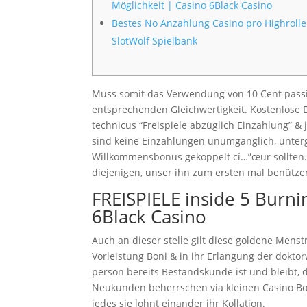
Möglichkeit | Casino 6Black Casino
Bestes No Anzahlung Casino pro Highrolle
SlotWolf Spielbank
Muss somit das Verwendung von 10 Cent passie
entsprechenden Gleichwertigkeit. Kostenlose
technicus “Freispiele abzüglich Einzahlung” & 
sind keine Einzahlungen unumgänglich, unter
Willkommensbonus gekoppelt cí…”œur sollten
diejenigen, unser ihn zum ersten mal benützen,
FREISPIELE inside 5 Burni
6Black Casino
Auch an dieser stelle gilt diese goldene Menst
Vorleistung Boni & in ihr Erlangung der dok
person bereits Bestandskunde ist und bleibt, 
Neukunden beherrschen via kleinen Casino Bo
jedes sie lohnt einander ihr Kollation.