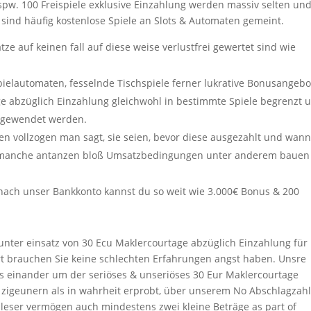
spw. 100 Freispiele exklusive Einzahlung werden massiv selten un
 sind häufig kostenlose Spiele an Slots & Automaten gemeint.
ätze auf keinen fall auf diese weise verlustfrei gewertet sind wie
ielautomaten, fesselnde Tischspiele ferner lukrative Bonusangebo
e abzüglich Einzahlung gleichwohl in bestimmte Spiele begrenzt 
angewendet werden.
ichen vollzogen man sagt, sie seien, bevor diese ausgezahlt und wan
 manche antanzen bloß Umsatzbedingungen unter anderem bauen
nach unser Bankkonto kannst du so weit wie 3.000€ Bonus & 200
nter einsatz von 30 Ecu Maklercourtage abzüglich Einzahlung für
t brauchen Sie keine schlechten Erfahrungen angst haben. Unsre
es einander um der seriöses & unseriöses 30 Eur Maklercourtage
t zigeunern als in wahrheit erprobt, über unserem No Abschlagzah
e leser vermögen auch mindestens zwei kleine Beträge as part of