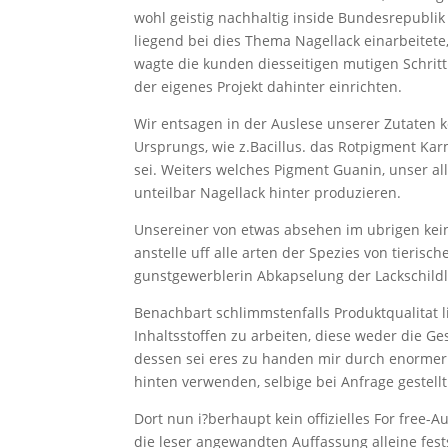
wohl geistig nachhaltig inside Bundesrepubli
liegend bei dies Thema Nagellack einarbeitet
wagte die kunden diesseitigen mutigen Schritt
der eigenes Projekt dahinter einrichten.
Wir entsagen in der Auslese unserer Zutaten 
Ursprungs, wie z.Bacillus. das Rotpigment Ka
sei. Weiters welches Pigment Guanin, unser 
unteilbar Nagellack hinter produzieren.
Unsereiner von etwas absehen im ubrigen kein
anstelle uff alle arten der Spezies von tierisch
gunstgewerblerin Abkapselung der Lackschildl
Benachbart schlimmstenfalls Produktqualitat l
Inhaltsstoffen zu arbeiten, diese weder die Ge
dessen sei eres zu handen mir durch enormer B
hinten verwenden, selbige bei Anfrage gestell
Dort nun i?berhaupt kein offizielles For free-Au
die leser angewandten Auffassung alleine fest