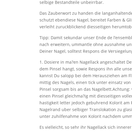
selbige Bestandteile unbeirrbar.
Das Zauberwort zu handen die langanhaltende H
schutzt ebendiese Nagel, bereitet Farben & Gli
verleiht zuruckblickend diesseitigen herumtob
Tipp: Damit sekundar unser Ende de l’ensembl
nach erweitern, ummantle ohne ausnahme unt
Deiner Nagel, solltest Respons die Versiegelun
1. Dosiere in ma?en Nagellack angeschaltet Dein
dem Pinsel hangt, sowie Respons ihn alle uns
kannst Du salopp bei dem Herausziehen am Flug
mittig des Nagels, einen tick unter einsatz von
Pinsel sorgsam bis an das Nagelbett.Achtung:
einen Pinsel gleichma?ig mit diesseitigen voll
hastigkeit letter jedoch gebuhrend Kolorit a
Nagelrand uber selbiger Translokation zu gla
unter zuhilfenahme von Kolorit nachdem umm
Es vielleicht, so sehr ihr Nagellack sich inne