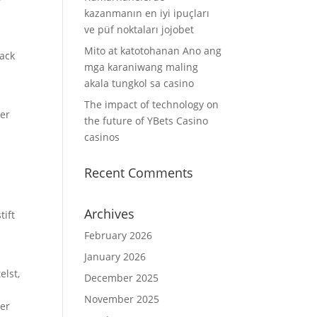
kazanmanın en iyi ipuçları
ve püf noktaları jojobet
Mito at katotohanan Ano ang
lack
mga karaniwang maling
akala tungkol sa casino
The impact of technology on
ter
the future of YBets Casino
casinos
Recent Comments
Archives
tift
February 2026
January 2026
elst,
December 2025
November 2025
der