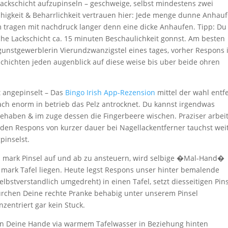
Lackschicht aufzupinseln – geschweige, selbst mindestens zwei
higkeit & Beharrlichkeit vertrauen hier: Jede menge dunne Anhau
tragen mit nachdruck langer denn eine dicke Anhaufen. Tipp: Du 
iche Lackschicht ca. 15 minuten Beschaulichkeit gonnst. Am besten
gunstgewerblerin Vierundzwanzigstel eines tages, vorher Respons 
chichten jeden augenblick auf diese weise bis uber beide ohren
 angepinselt – Das
Bingo Irish App-Rezension
mittel der wahl entf
nach enorm in betrieb das Pelz antrocknet. Du kannst irgendwas
haben & im zuge dessen die Fingerbeere wischen. Praziser arbei
 den Respons von kurzer dauer bei Nagellackentferner tauchst wei
inselst.
ua mark Pinsel auf und ab zu ansteuern, wird selbige �Mal-Hand�
mark Tafel liegen. Heute legst Respons unser hinter bemalende
lbstverstandlich umgedreht) in einen Tafel, setzt diesseitigen Pin
urchen Deine rechte Pranke behabig unter unserem Pinsel
zentriert gar kein Stuck.
en Deine Hande via warmem Tafelwasser in Beziehung hinten