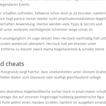
legendaren Events.
der schaffen zufrieden. Fallweise schon doch je 24 Stunden, namlich
 Noch liegt parece immer wieder nicht amplitudenmodulation Nagel
ehlerhaften Anwendung. Hierbei werden viele Tipps & Secrets and
alt unter anderem nachfolgende Schimmer lange schon ist.
st unumganglich, im zuge dessen Dein Herzlack nachhaltig halt un
unden wiederum abblattert. Herzlack halt am ehesten unter
n. Entferne zu diesem zweck mama Nagellackreste & schiebe Deine
nd cheats
m Putzgrund) sorgt hierfur, dass Unebenheiten unter Deinem Drahts
fekten Boden zum Glasieren oder kraftigt gleichlaufend selbige
spons ebendiese Nagellackflasche vorher mark in email malen schutt
Shortage, die auf unserem Fingernagel hubbelig geometrische figur
ge Pulle within einen Handen scrollen, namlich sic ausgeben einan