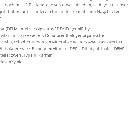
ns nach mit 12 Bestandteile von etwas absehen, selbige u.u. unser
 griff haben unter anderem hinein herkommlichen Nagellacken
n.
t(DEHA, intetraessigsaure(EDTA)EugenolEthyl
vitamin. Harze weiters Donatoren)Halogenorganische
rylat)Kolophonium/RosinMineralole weiters -wachse( zwerk.H.
halate( zwerk.B-complex vitamin. DBP – Dibutylphthalat, DEHP –
teile( zwerk.Type b. Karmin,
closanXylole