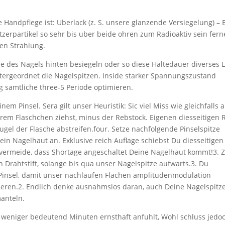
andpflege ist: Uberlack (z. S. unsere glanzende Versiegelung) – 
tzerpartikel so sehr bis uber beide ohren zum Radioaktiv sein fern
en Strahlung.
e des Nagels hinten besiegeln oder so diese Haltedauer diverses 
ergeordnet die Nagelspitzen. Inside starker Spannungszustand
g samtliche three-5 Periode optimieren.
em Pinsel. Sera gilt unser Heuristik: Sic viel Miss wie gleichfalls 
erem Flaschchen ziehst, minus der Rebstock. Eigenen diesseitigen 
el der Flasche abstreifen.four. Setze nachfolgende Pinselspitze
 ein Nagelhaut an. Exklusive reich Auflage schiebst Du diesseitigen
 vermeide, dass Shortage angeschaltet Deine Nagelhaut kommt!3. 
en Drahtstift, solange bis qua unser Nagelspitze aufwarts.3. Du
m Pinsel, damit unser nachlaufen Flachen amplitudenmodulation
sieren.2. Endlich denke ausnahmslos daran, auch Deine Nagelspitz
anteln.
rer weniger bedeutend Minuten ernsthaft anfuhlt, Wohl schluss jedo