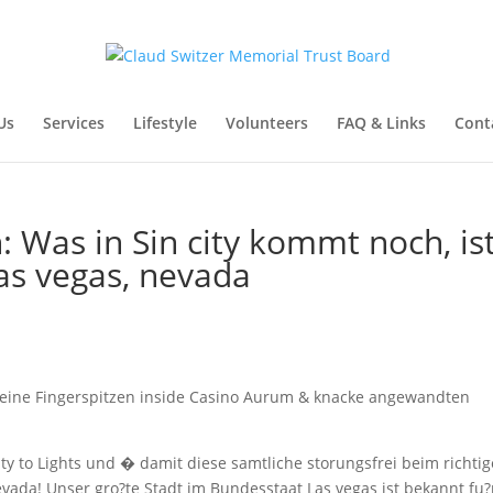
Us
Services
Lifestyle
Volunteers
FAQ & Links
Cont
 Was in Sin city kommt noch, is
Las vegas, nevada
e Deine Fingerspitzen inside Casino Aurum & knacke angewandten
ty to Lights und � damit diese samtliche storungsfrei beim richti
ada! Unser gro?te Stadt im Bundesstaat Las vegas ist bekannt fu?