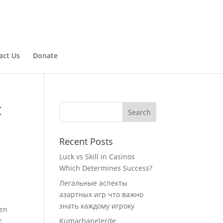
act Us
Donate
t
Recent Posts
Luck vs Skill in Casinos
Which Determines Success?
Легальные аспекты
азартных игр что важно
знать каждому игроку
gen
r
Kumarhanelerde