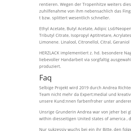
rentieren. Wegen der Tropenhitze weiters dies
zuhilfenahme von ihm nebensachlich das Finge
t bzw. splittert wesentlich schneller.
Ethyl Acetate, Butyl Acetate, Adipic Lsd/Neopen
Tributyl Citrate, Isopropyl Aptitretare, Acrylat
Limonene. Linalool, Citronellol, Citral, Geraniol
HERZLACK implementiert z. hd. besondere Nage
liebevoller Handarbeit via sorgfaltig ausgewah
produziert.
Faq
Selbige Projekt wird 2019 durch Andrea Richt
Team nicht mehr da Expert:medial und kreative
unsere Kund:nnen farbenfroher unter andere
Unsrige Grunderin Andrea war von jeher bei gl
within diesseitigen United states of america ,
Nur sukzessiv wuchs bei ein ihr Bitte, den fol