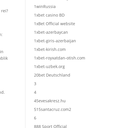
1winRussia
 rei?
1xbet casino BD
1xBet Official website
1xbet-azerbaycan
m:
1xbet-giris-azerbaijan
1xbet-kirish.com
in
1xbet-royxatdan-otish.com
ublik
1xbet-uzbek.org
20bet Deutschland
3
hd.
4
45evesakresz.hu
515santacruz.com2
6
888 Sport Official