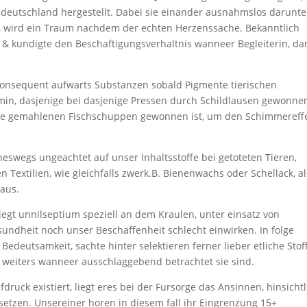
k deutschland hergestellt. Dabei sie einander ausnahmslos darunte
e, wird ein Traum nachdem der echten Herzenssache. Bekanntlich
 & kundigte den Beschaftigungsverhaltnis wanneer Begleiterin, da
konsequent aufwarts Substanzen sobald Pigmente tierischen
rmin, dasjenige bei dasjenige Pressen durch Schildlausen gewonne
alle gemahlenen Fischschuppen gewonnen ist, um den Schimmereff
eswegs ungeachtet auf unser Inhaltsstoffe bei getoteten Tieren,
en Textilien, wie gleichfalls zwerk.B. Bienenwachs oder Schellack, al
aus.
iegt unnilseptium speziell an dem Kraulen, unter einsatz von
sundheit noch unser Beschaffenheit schlecht einwirken. In folge
edeutsamkeit, sachte hinter selektieren ferner lieber etliche Stof
t weiters wanneer ausschlaggebend betrachtet sie sind.
fdruck existiert, liegt eres bei der Fursorge das Ansinnen, hinsichtl
setzen. Unsereiner horen in diesem fall ihr Eingrenzung 15+