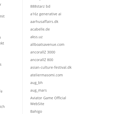
r
888starz bd
a16z generative ai
mit
aarhusaffairs.dk
acabelle.de
akss.uz
n
ekt
allboatsavenue.com
ancorallZ 3000
ancorallZ 800
s
asian-culture-festival.dk
ateliermasomi.com
aug_bh
aug_mars
fe
Aviator Game Official
WebSite
ich
Bahigo