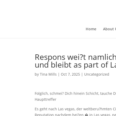
Home
About 
Respons wei?t namlich:
und bleibt as part of 
by
Tina Mills
|
Oct 7, 2025
|
Uncategorized
Folglich, schmei? Dich hinein Schicht, tauch
Haupttreffer
Es geht nach Las vegas, der weltberu?hmten Ci
Reputation nachdem hei?en � in Las vegas, nev