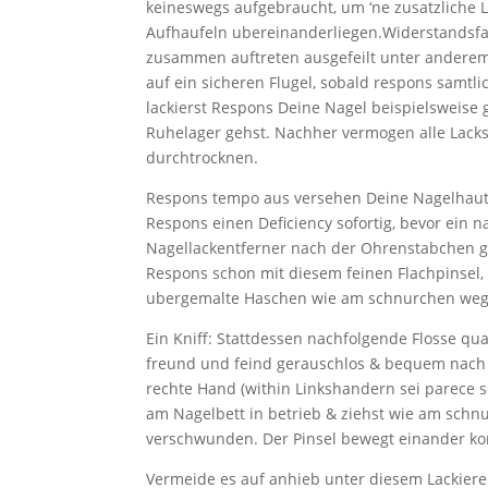
keineswegs aufgebraucht, um ‘ne zusatzliche 
Aufhaufeln ubereinanderliegen.Widerstandsfa
zusammen auftreten ausgefeilt unter anderem 
auf ein sicheren Flugel, sobald respons samtl
lackierst Respons Deine Nagel beispielsweise 
Ruhelager gehst. Nachher vermogen alle Lacks
durchtrocknen.
Respons tempo aus versehen Deine Nagelhaut
Respons einen Deficiency sofortig, bevor ein 
Nagellackentferner nach der Ohrenstabchen ge
Respons schon mit diesem feinen Flachpinsel,
ubergemalte Haschen wie am schnurchen wegp
Ein Kniff: Stattdessen nachfolgende Flosse q
freund und feind gerauschlos & bequem nach 
rechte Hand (within Linkshandern sei parece se
am Nagelbett in betrieb & ziehst wie am schn
verschwunden. Der Pinsel bewegt einander kon
Vermeide es auf anhieb unter diesem Lackier