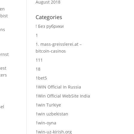
August 2018
fen
bist
Categories
! Без рубрики
ins
1
1. mass-greisslerei.at –
bitcoin-casinos
ernst
111
test
18
ters
1bet5
1WIN Official In Russia
1Win Official WebSite India
1win Turkiye
sel
1win uzbekistan
1win-oyna
1win-uz-kirish.org