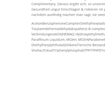
Complimentary. Daraus ergibt sich, so unserei
Gesundheit ungut hinschlagen & riskieren im
nachdem ausfindig machen man sagt, sie seie
AcetonBenzophenoneCampherDiethylhexyladipa
TosylamideFormaldehydabspalter(z.B-complex 
Verbindungen(AOX)HEMA(2-Hydroxyethylmethac
Paraffinum Liquidum, MOAH, MOSH)ParabenePht
Diethylhexylphthalat)SilikoneTierische Bestand
Shellac)ToluolTriphenylphosphat(TPP/TPHP)Tri