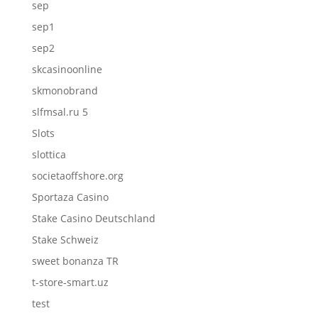
sep
sep1
sep2
skcasinoonline
skmonobrand
slfmsal.ru 5
Slots
slottica
societaoffshore.org
Sportaza Casino
Stake Casino Deutschland
Stake Schweiz
sweet bonanza TR
t-store-smart.uz
test