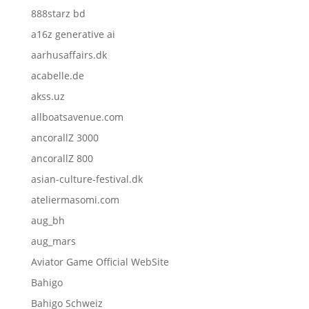
888starz bd
a16z generative ai
aarhusaffairs.dk
acabelle.de
akss.uz
allboatsavenue.com
ancorallZ 3000
ancorallZ 800
asian-culture-festival.dk
ateliermasomi.com
aug_bh
aug_mars
Aviator Game Official WebSite
Bahigo
Bahigo Schweiz