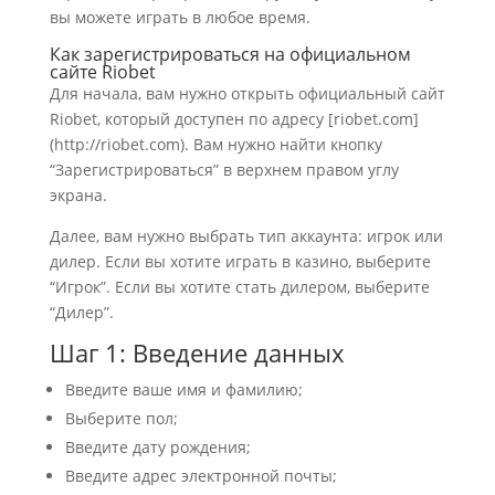
вы можете играть в любое время.
Как зарегистрироваться на официальном
сайте Riobet
Для начала, вам нужно открыть официальный сайт
Riobet, который доступен по адресу [riobet.com]
(http://riobet.com). Вам нужно найти кнопку
“Зарегистрироваться” в верхнем правом углу
экрана.
Далее, вам нужно выбрать тип аккаунта: игрок или
дилер. Если вы хотите играть в казино, выберите
“Игрок”. Если вы хотите стать дилером, выберите
“Дилер”.
Шаг 1: Введение данных
Введите ваше имя и фамилию;
Выберите пол;
Введите дату рождения;
Введите адрес электронной почты;