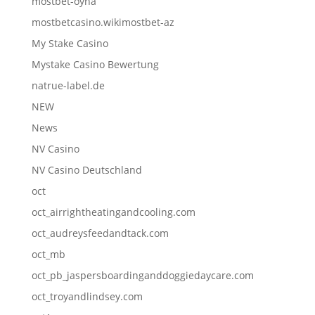
mostbet-oyna
mostbetcasino.wikimostbet-az
My Stake Casino
Mystake Casino Bewertung
natrue-label.de
NEW
News
NV Casino
NV Casino Deutschland
oct
oct_airrightheatingandcooling.com
oct_audreysfeedandtack.com
oct_mb
oct_pb_jaspersboardinganddoggiedaycare.com
oct_troyandlindsey.com