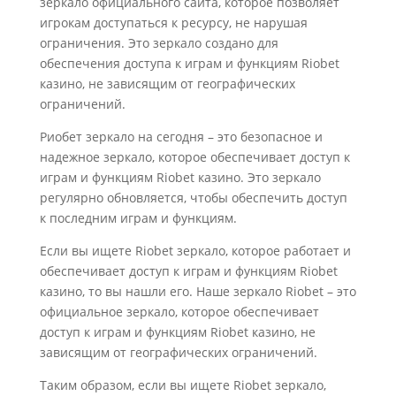
зеркало официального сайта, которое позволяет
игрокам доступаться к ресурсу, не нарушая
ограничения. Это зеркало создано для
обеспечения доступа к играм и функциям Riobet
казино, не зависящим от географических
ограничений.
Риобет зеркало на сегодня – это безопасное и
надежное зеркало, которое обеспечивает доступ к
играм и функциям Riobet казино. Это зеркало
регулярно обновляется, чтобы обеспечить доступ
к последним играм и функциям.
Если вы ищете Riobet зеркало, которое работает и
обеспечивает доступ к играм и функциям Riobet
казино, то вы нашли его. Наше зеркало Riobet – это
официальное зеркало, которое обеспечивает
доступ к играм и функциям Riobet казино, не
зависящим от географических ограничений.
Таким образом, если вы ищете Riobet зеркало,