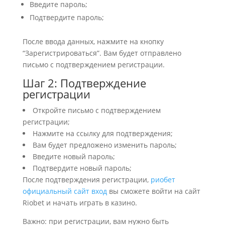
Введите пароль;
Подтвердите пароль;
После ввода данных, нажмите на кнопку
“Зарегистрироваться”. Вам будет отправлено
письмо с подтверждением регистрации.
Шаг 2: Подтверждение
регистрации
Откройте письмо с подтверждением
регистрации;
Нажмите на ссылку для подтверждения;
Вам будет предложено изменить пароль;
Введите новый пароль;
Подтвердите новый пароль;
После подтверждения регистрации,
риобет
официальный сайт вход
вы сможете войти на сайт
Riobet и начать играть в казино.
Важно: при регистрации, вам нужно быть