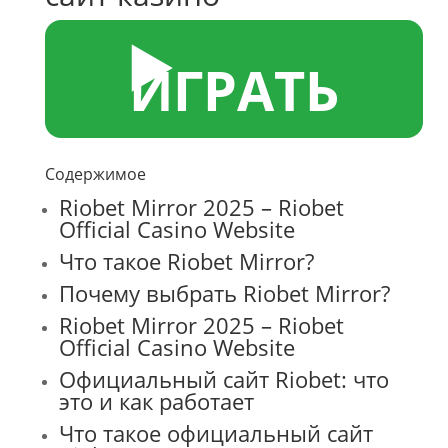
▶️
ИГРАТЬ
Содержимое
Riobet Mirror 2025 – Riobet
Official Casino Website
Что такое Riobet Mirror?
Почему выбрать Riobet Mirror?
Riobet Mirror 2025 – Riobet
Official Casino Website
Официальный сайт Riobet: что
это и как работает
Что такое официальный сайт