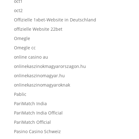
oct1
oct2
Offizielle 1xbet-Website in Deutschland
offizielle Website 22bet
Omegle
Omegle cc
online casino au
onlinekaszinokmagyarorszagon.hu
onlinekaszinomagyar.hu
onlinekaszinomagyaroknak
Pablic
PariMatch India
PariMatch India Official
PariMatch Official
Pasino Casino Schweiz