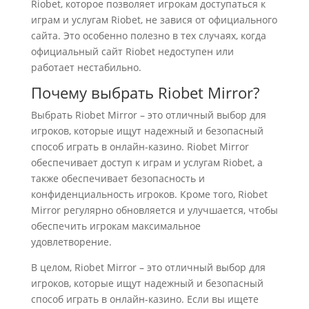
Riobet, которое позволяет игрокам доступаться к
играм и услугам Riobet, не завися от официального
сайта. Это особенно полезно в тех случаях, когда
официальный сайт Riobet недоступен или
работает нестабильно.
Почему выбрать Riobet Mirror?
Выбрать Riobet Mirror – это отличный выбор для
игроков, которые ищут надежный и безопасный
способ играть в онлайн-казино. Riobet Mirror
обеспечивает доступ к играм и услугам Riobet, а
также обеспечивает безопасность и
конфиденциальность игроков. Кроме того, Riobet
Mirror регулярно обновляется и улучшается, чтобы
обеспечить игрокам максимальное
удовлетворение.
В целом, Riobet Mirror – это отличный выбор для
игроков, которые ищут надежный и безопасный
способ играть в онлайн-казино. Если вы ищете