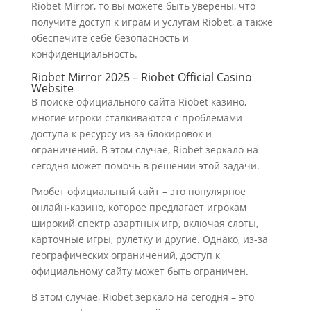
Riobet Mirror, то вы можете быть уверены, что
получите доступ к играм и услугам Riobet, а также
обеспечите себе безопасность и
конфиденциальность.
Riobet Mirror 2025 – Riobet Official Casino
Website
В поиске официального сайта Riobet казино,
многие игроки сталкиваются с проблемами
доступа к ресурсу из-за блокировок и
ограничений. В этом случае, Riobet зеркало на
сегодня может помочь в решении этой задачи.
Риобет официальный сайт – это популярное
онлайн-казино, которое предлагает игрокам
широкий спектр азартных игр, включая слоты,
карточные игры, рулетку и другие. Однако, из-за
географических ограничений, доступ к
официальному сайту может быть ограничен.
В этом случае, Riobet зеркало на сегодня – это