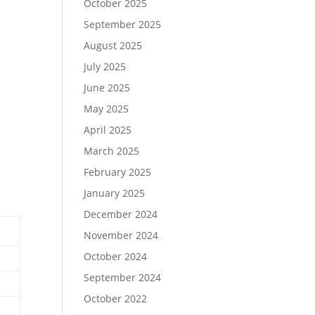
October 2025
September 2025
August 2025
July 2025
June 2025
May 2025
April 2025
March 2025
February 2025
January 2025
December 2024
November 2024
October 2024
September 2024
October 2022