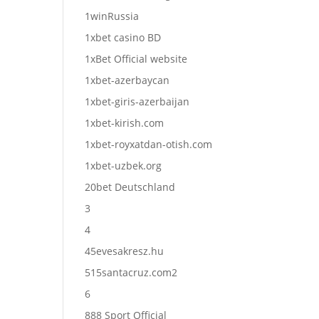
1winRussia
1xbet casino BD
1xBet Official website
1xbet-azerbaycan
1xbet-giris-azerbaijan
1xbet-kirish.com
1xbet-royxatdan-otish.com
1xbet-uzbek.org
20bet Deutschland
3
4
45evesakresz.hu
515santacruz.com2
6
888 Sport Official