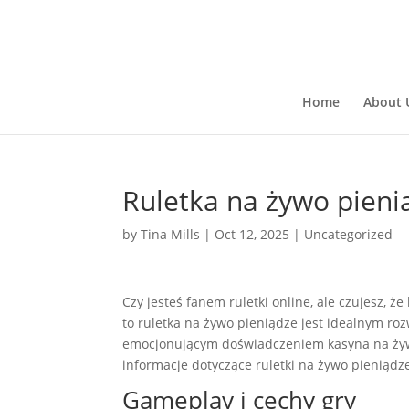
Home
About 
Ruletka na żywo pieni
by
Tina Mills
|
Oct 12, 2025
|
Uncategorized
Czy jesteś fanem ruletki online, ale czujesz, że 
to ruletka na żywo pieniądze jest idealnym roz
emocjonującym doświadczeniem kasyna na żyw
informacje dotyczące ruletki na żywo pieniądze,
Gameplay i cechy gry