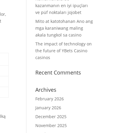
kazanmanın en iyi ipuçları
ve püf noktaları jojobet
lor,
t
Mito at katotohanan Ano ang
mga karaniwang maling
akala tungkol sa casino
The impact of technology on
the future of YBets Casino
casinos
Recent Comments
Archives
February 2026
January 2026
lką
December 2025
November 2025