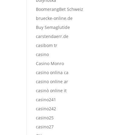
bolyhoska
BoomerangBet Schweiz
bruecke-online.de
Buy Semaglutide
carstendaerr.de
casibom tr
casino
Casino Monro
casino onlina ca
casino online ar
casinò online it
casino241
casino242
casino25
casino27