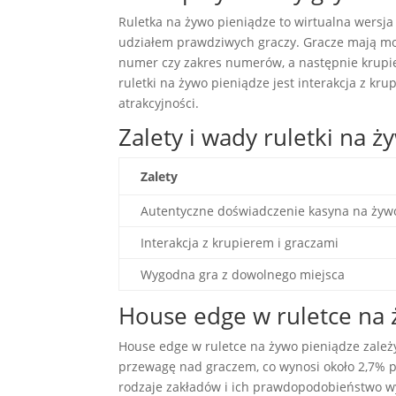
Ruletka na żywo pieniądze to wirtualna wersja
udziałem prawdziwych graczy. Gracze mają m
numer czy zakres numerów, a następnie krupier
ruletki na żywo pieniądze jest interakcja z k
atrakcyjności.
Zalety i wady ruletki na 
Zalety
Autentyczne doświadczenie kasyna na żyw
Interakcja z krupierem i graczami
Wygodna gra z dowolnego miejsca
House edge w ruletce na 
House edge w ruletce na żywo pieniądze zależy
przewagę nad graczem, co wynosi około 2,7% pr
rodzaje zakładów i ich prawdopodobieństwo wy