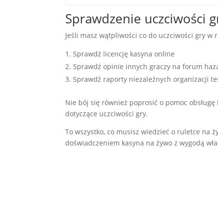
Sprawdzenie uczciwości g
Jeśli masz wątpliwości co do uczciwości gry w
Sprawdź licencję kasyna online
Sprawdź opinie innych graczy na forum ha
Sprawdź raporty niezależnych organizacji te
Nie bój się również poprosić o pomoc obsługę k
dotyczące uczciwości gry.
To wszystko, co musisz wiedzieć o ruletce na 
doświadczeniem kasyna na żywo z wygodą wł