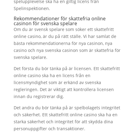
spelupplevelse ska ha en giltig licens från
Spelinspektionen.
Rekommendationer för skattefria online
casinon för svenska spelare
Om du är svensk spelare som söker ett skattefritt
online casino, är du på rätt ställe. Vi har samlat de
bästa rekommendationerna för nya casinon, nya
casino och nya svenska casinon som är skattefria för
svenska spelare.
Det första du bör tänka på är licensen. Ett skattefritt
online casino ska ha en licens från en
licensmyndighet som är erkänd av svenska
regleringen. Det är viktigt att kontrollera licensen
innan du registrerar dig.
Det andra du bör tänka på är spelbolagets integritet
och säkerhet. Ett skattefritt online casino ska ha en
starka säkerhet och integritet för att skydda dina
personuppgifter och transaktioner.