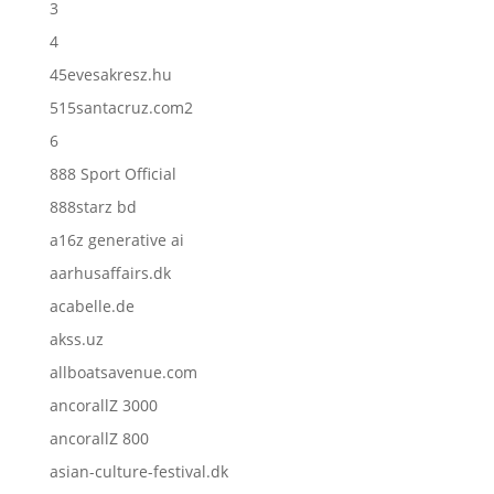
3
4
45evesakresz.hu
515santacruz.com2
6
888 Sport Official
888starz bd
a16z generative ai
aarhusaffairs.dk
acabelle.de
akss.uz
allboatsavenue.com
ancorallZ 3000
ancorallZ 800
asian-culture-festival.dk