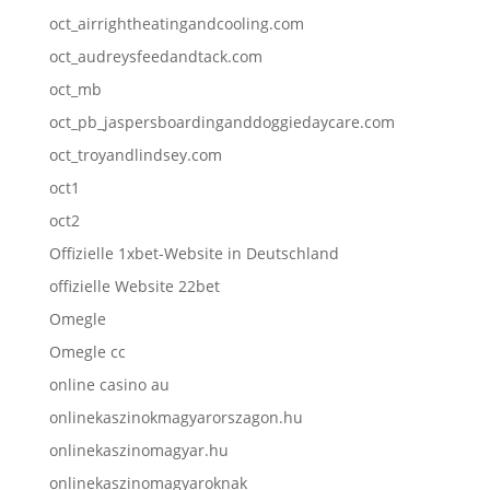
oct_airrightheatingandcooling.com
oct_audreysfeedandtack.com
oct_mb
oct_pb_jaspersboardinganddoggiedaycare.com
oct_troyandlindsey.com
oct1
oct2
Offizielle 1xbet-Website in Deutschland
offizielle Website 22bet
Omegle
Omegle cc
online casino au
onlinekaszinokmagyarorszagon.hu
onlinekaszinomagyar.hu
onlinekaszinomagyaroknak