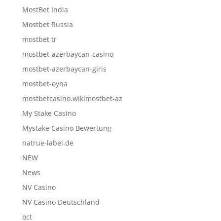
MostBet India
Mostbet Russia
mostbet tr
mostbet-azerbaycan-casino
mostbet-azerbaycan-giris
mostbet-oyna
mostbetcasino.wikimostbet-az
My Stake Casino
Mystake Casino Bewertung
natrue-label.de
NEW
News
NV Casino
NV Casino Deutschland
oct