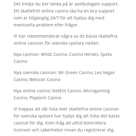
Det tredje du bör tänka på är spelbolagets support.
Ett skattefritt online casino ska ha en bra support
som är tillgänglig 24/7 för att hjälpa dig med
eventuella problem eller frågor.
Vi har rekommenderat några av de bästa skattefria
online casinon för svenska spelare nedan:
Nya casinon: Wildz Casino, Casino Heroes, Spela
Casino
Nya svenska casinon: Mr Green Casino, Leo Vegas
Casino, Betsson Casino
Nya online casino: NetEnt Casino, Microgaming
Casino, Playtech Casino
Vi hoppas att vår lista över skattefria online casinon
för svenska spelare har hjälpt dig att hitta det bästa
casinot för dig. Kom ihåg att alltid kontrollera
licensen och säkerheten innan du registrerar dig.