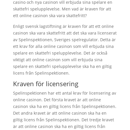
casino och nya casinon vill erbjuda sina spelare en
skattefri spelupplevelse. Men vad är kraven för att
ett online casinon ska vara skattefritt?
Enligt svensk lagstiftning är kraven för att ett online
casinon ska vara skattefritt att det ska vara licenserat
av Spelinspektionen, Sveriges spelregulator. Detta är
ett krav för alla online casinon som vill erbjuda sina
spelare en skattefri spelupplevelse. Det är också
viktigt att online casinon som vill erbjuda sina
spelare en skattefri spelupplevelse ska ha en giltig
licens från Spelinspektionen.
Kraven för licensering
Spelinspektionen har ett antal krav för licensering av
online casinon. Det första kravet är att online
casinon ska ha en giltig licens från Spelinspektionen.
Det andra kravet är att online casinon ska ha en
giltig licens från Spelinspektionen. Det tredje kravet
är att online casinon ska ha en giltig licens från