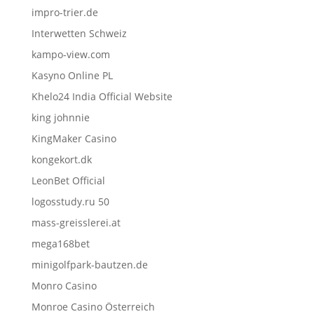
impro-trier.de
Interwetten Schweiz
kampo-view.com
Kasyno Online PL
Khelo24 India Official Website
king johnnie
KingMaker Casino
kongekort.dk
LeonBet Official
logosstudy.ru 50
mass-greisslerei.at
mega168bet
minigolfpark-bautzen.de
Monro Casino
Monroe Casino Österreich