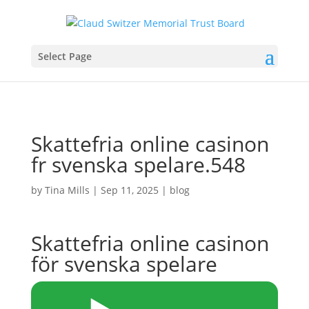
Select Page
Skattefria online casinon
fr svenska spelare.548
by
Tina Mills
|
Sep 11, 2025
|
blog
Skattefria online casinon
för svenska spelare