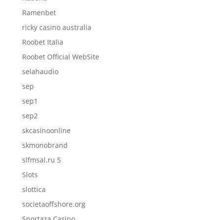
Ramenbet
ricky casino australia
Roobet Italia
Roobet Official WebSite
selahaudio
sep
sep1
sep2
skcasinoonline
skmonobrand
slfmsal.ru 5
Slots
slottica
societaoffshore.org
Sportaza Casino