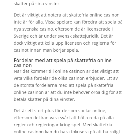
skatter på sina vinster.
Det är viktigt att notera att skattefria online casinon
inte är för alla. Vissa spelare kan föredra att spela på
nya svenska casino, eftersom de är licenserade i
Sverige och är under svensk skattejuridik. Det är
dock viktigt att kolla upp licensen och reglerna för
casinot innan man börjar spela.
Fördelar med att spela på skattefria online
casinon
När det kommer till online casinon är det viktigt att
veta vilka fördelar de olika casinon erbjuder. Ett av
de största fördelarna med att spela på skattefria
online casinon är att du inte behöver oroa dig för att
betala skatter på dina vinster.
Det är ett stort plus för de som spelar online,
eftersom det kan vara svårt att hålla reda på alla
regler och regleringar kring spel. Med skattefria
online casinon kan du bara fokusera på att ha roligt