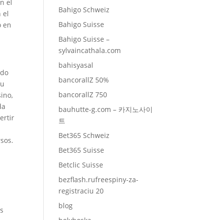
n el
Bahigo Schweiz
 el
Bahigo Suisse
o en
Bahigo Suisse –
sylvaincathala.com
bahisyasal
ido
bancorallZ 50%
su
bancorallZ 750
ino,
da
bauhutte-g.com – 카지노사이
ertir
트
Bet365 Schweiz
rsos.
Bet365 Suisse
Betclic Suisse
bezflash.rufreespiny-za-
registraciu 20
blog
os