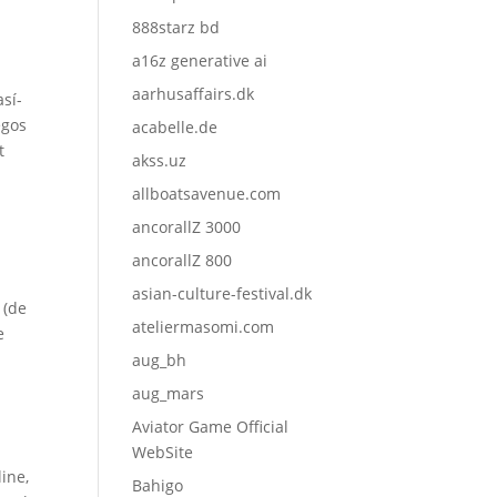
888starz bd
a16z generative ai
aarhusaffairs.dk
así­
egos
acabelle.de
t
akss.uz
allboatsavenue.com
ancorallZ 3000
ancorallZ 800
asian-culture-festival.dk
 (de
ateliermasomi.com
e
aug_bh
aug_mars
Aviator Game Official
WebSite
ine,
Bahigo