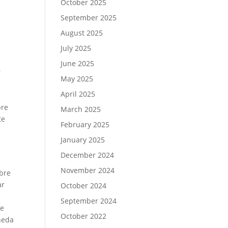
October 2025
September 2025
August 2025
July 2025
June 2025
r
May 2025
a
April 2025
bre
March 2025
te
February 2025
January 2025
December 2024
November 2024
bre
ar
October 2024
September 2024
ue
October 2022
neda