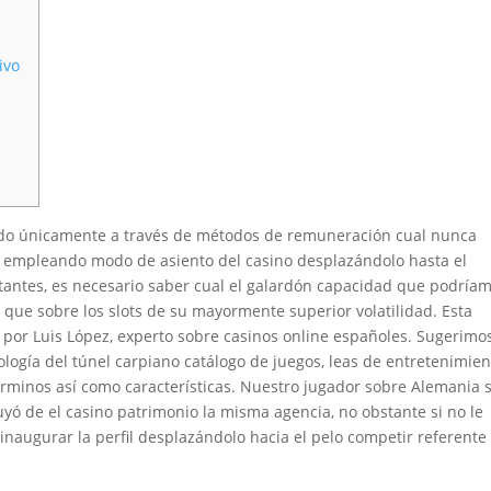
ivo
tado únicamente a través de métodos de remuneración cual nunca
to empleando modo de asiento del casino desplazándolo hasta el
stantes, es necesario saber cual el galardón capacidad que podrí­a
l que sobre los slots de su mayormente superior volatilidad.
Esta
a por Luis López, experto sobre casinos online españoles. Sugerimo
logí­a del túnel carpiano catálogo de juegos, leas de entretenimien
rminos así­ como características. Nuestro jugador sobre Alemania s
yó de el casino patrimonio la misma agencia, no obstante si no le
inaugurar la perfil desplazándolo hacia el pelo competir referente