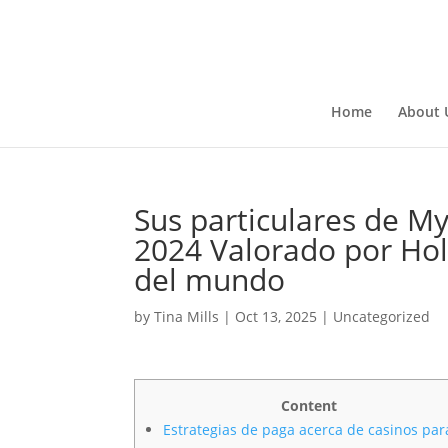
Home
About 
Sus particulares de My
2024 Valorado por Hol
del mundo
by
Tina Mills
|
Oct 13, 2025
|
Uncategorized
Content
Estrategias de paga acerca de casinos par