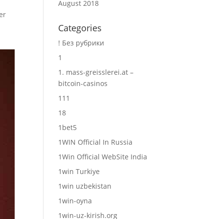
August 2018
er
Categories
! Без рубрики
1
1. mass-greisslerei.at –
bitcoin-casinos
111
18
1bet5
1WIN Official In Russia
1Win Official WebSite India
1win Turkiye
1win uzbekistan
1win-oyna
1win-uz-kirish.org