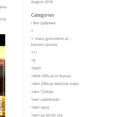
August 2018
elva
Categories
rí­a
! Без рубрики
1
1. mass-greisslerei.at –
bitcoin-casinos
111
18
1bet5
1WIN Official In Russia
1Win Official WebSite India
1win Turkiye
1win uzbekistan
1win-oyna
1win-uz-kirish.org