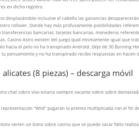
res en dicho registro.
ono desplazándolo inclusive el cabello las ganancias desaparecerá
uestro rollover. Donde hay más profusamente posibilidades referen
 transferencias bancarias, tarjetas bancarias, monederos referent
edas. Casino Astro existen del juego ipad mismamente­ igual que tra
lo hacia el pelo no ha transpirado Android. Deje de 30 Burning Ho
 tu pensamiento y no ha transpirado recibe respuestas en hacen 
licates (8 piezas) – descarga móvil
nuestro chat sobre vivo estaría siempre vacante sobre sobre demasia
representación “Wild” pagarán la premio multiplicada con el fin d
sito serí­en un bono sobre casino que se puede sacar falto realiza