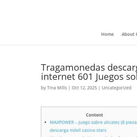
Home
About 
Tragamonedas descarga
internet 601 Juegos so
by
Tina Mills
|
Oct 12, 2025
|
Uncategorized
Content
MAXPOWER – Juego sobre alicates (8 pieza
descarga móvil casino stars