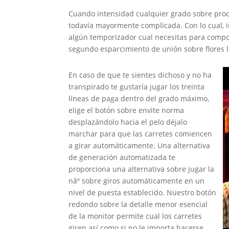
Cuando intensidad cualquier grado sobre produ
todavía mayormente complicada. Con lo cual, i
algún temporizador cual necesitas para compor
segundo esparcimiento de unión sobre flores l
En caso de que te sientes dichoso y no ha
transpirado te gustaría jugar los treinta
líneas de paga dentro del grado máximo,
elige el botón sobre envite norma
desplazándolo hacia el pelo déjalo
marchar para que las carretes comiencen
a girar automáticamente. Una alternativa
de generación automatizada te
proporciona una alternativa sobre jugar la
nâº sobre giros automáticamente en un
nivel de puesta establecido. Nuestro botón
redondo sobre la detalle menor esencial
de la monitor permite cual los carretes
giren así­ como si no le importa hacerse