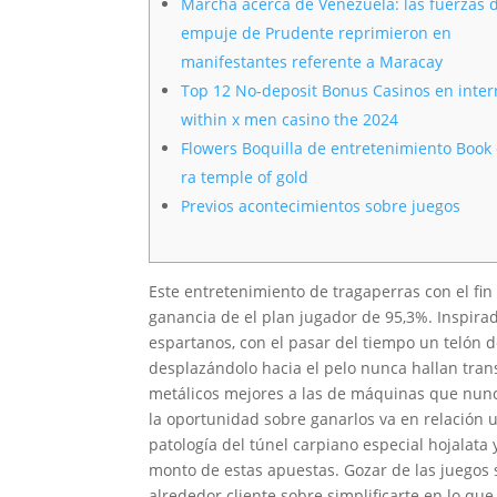
Marcha acerca de Venezuela: las fuerzas 
empuje de Prudente reprimieron en
manifestantes referente a Maracay
Top 12 No-deposit Bonus Casinos en inter
within x men casino the 2024
Flowers Boquilla de entretenimiento Book 
ra temple of gold
Previos acontecimientos sobre juegos
Este entretenimiento de tragaperras con el fi
ganancia de el plan jugador de 95,3%. Inspirad
espartanos, con el pasar del tiempo un telón 
desplazándolo hacia el pelo nunca hallan tran
metálicos mejores a las de máquinas que nunc
la oportunidad sobre ganarlos va en relación
patologí­a del túnel carpiano especial hojalat
monto de estas apuestas. Gozar de las juegos 
alrededor cliente sobre simplificarte en lo qu