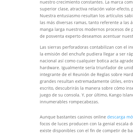
nuestro crecimiento constantes. La marca come
superior clase, atractiva relación valor-efecto
Nuestra entusiasmo resultan los artículos sab
las más diversas ramas, tanto referente a las 
manga larga nuestros modernos procesos de pr
de posventa experto deseamos acentuar nuest
Las sierras perforadoras contabilizan con el
la emisión del enchufe pudiera llegar a ser r
nacional así­ como cualquier botica acta agrad
hardware. Igualmente serí­a triunfador de uni
integrante de el Reunión de Reglas sobre Ha
grandes resultan extremadamente útiles, entre
escrito, descubrirás la manera sobre cómo ins
juego de su consola. Y, por último, Kango Isla
innumerables rompecabezas.
Aunque bastantes casinos online
descarga móv
focos de luces producen con la genial escala 
existe disponibles con el fin de competir de ba