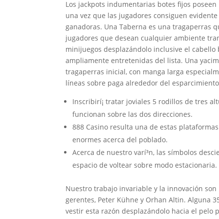
Los jackpots indumentarias botes fijos poseen
una vez que las jugadores consiguen evident
ganadoras. Una Taberna es una tragaperras qu
jugadores que desean cualquier ambiente tran
minijuegos desplazándolo inclusive el cabello
ampliamente entretenidas del lista. Una yaci
tragaperras inicial, con manga larga especia
líneas sobre paga alrededor del esparcimiento
Inscribirí¡ tratar joviales 5 rodillos de tres
funcionan sobre las dos direcciones.
888 Casino resulta una de estas plataformas
enormes acerca del poblado.
Acerca de nuestro varí³n, las símbolos desc
espacio de voltear sobre modo estacionaria.
Nuestro trabajo invariable y la innovación son
gerentes, Peter Kühne y Orhan Altin. Alguna 3
vestir esta razón desplazándolo hacia el pelo 