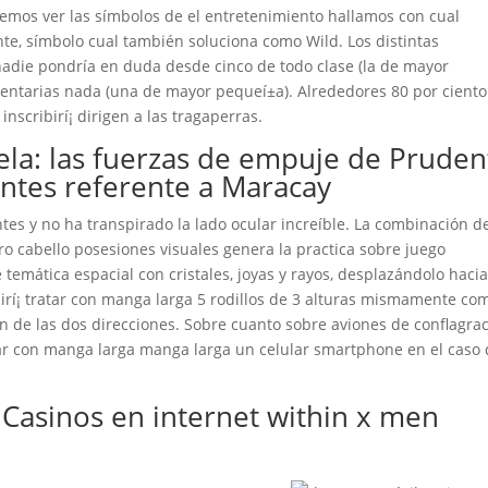
demos ver las símbolos de el entretenimiento hallamos con cual
te, símbolo cual también soluciona como Wild. Los distintas
adie pondrí­a en duda desde cinco de todo clase (la de mayor
mentarias nada (una de mayor pequeí±a). Alrededores 80 por ciento
inscribirí¡ dirigen a las tragaperras.
la: las fuerzas de empuje de Pruden
ntes referente a Maracay
antes y no ha transpirado la lado ocular increíble. La combinación d
ro cabello posesiones visuales genera la practica sobre juego
ee temática espacial con cristales, joyas y rayos, desplazándolo hacia
ibirí¡ tratar con manga larga 5 rodillos de 3 alturas mismamente­ co
n de las dos direcciones. Sobre cuanto sobre aviones de conflagra
r con manga larga manga larga un celular smartphone en el caso
Casinos en internet within x men