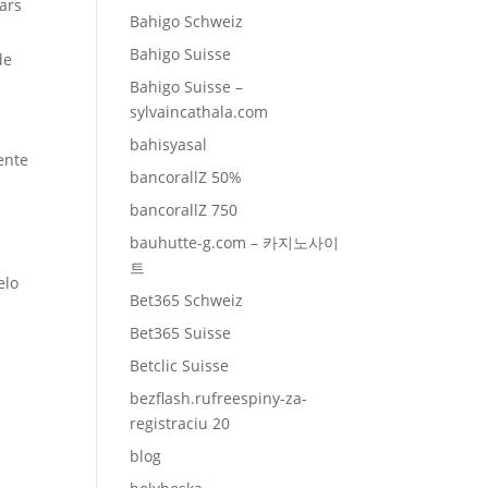
Bahigo Schweiz
Bahigo Suisse
de
Bahigo Suisse –
sylvaincathala.com
bahisyasal
ente
bancorallZ 50%
bancorallZ 750
bauhutte-g.com – 카지노사이
트
elo
Bet365 Schweiz
Bet365 Suisse
Betclic Suisse
bezflash.rufreespiny-za-
registraciu 20
blog