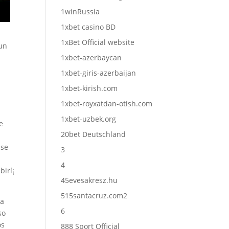
1winRussia
1xbet casino BD
1xBet Official website
 un
1xbet-azerbaycan
1xbet-giris-azerbaijan
1xbet-kirish.com
1xbet-royxatdan-otish.com
1xbet-uzbek.org
e
20bet Deutschland
 se
3
4
birí¡
45evesakresz.hu
515santacruz.com2
na
6
so
os
888 Sport Official