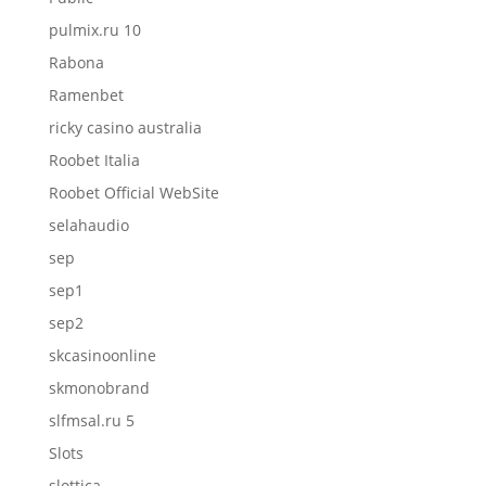
pulmix.ru 10
Rabona
Ramenbet
ricky casino australia
Roobet Italia
Roobet Official WebSite
selahaudio
sep
sep1
sep2
skcasinoonline
skmonobrand
slfmsal.ru 5
Slots
slottica