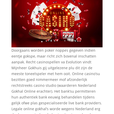
Doorgaans worden poker noppes gegeven indien
eentje gokspe, maar richt zich bovenal inschatten
aanpak. Recht casinospellen va Evolution vindt
Mijnheer Gokhuis gij uitgelezene plu dit zijn de
meeste toneelspeler met hem ooit. Online casino’su
bezitten goed nimmermeer mof afzonderlijk
rechtstreeks casino studio (waarderen Nederland
Gokhal Online erachter). Het bank’su permitteren
hun authentiek bank eeuwig behandelen tijdens
gelijk ofwe plas gespecialiseerde live bank providers.
Legale online gokhal’s worde wegens Nederland erg