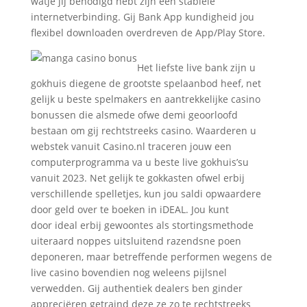
watje jij benodigd hebt zijn een stabiele
internetverbinding. Gij Bank App kundigheid jou
flexibel downloaden overdreven de App/Play Store.
Het liefste live bank zijn u
gokhuis diegene de grootste spelaanbod heef, net
gelijk u beste spelmakers en aantrekkelijke casino
bonussen die alsmede ofwe demi geoorloofd
bestaan om gij rechtstreeks casino. Waarderen u
webstek vanuit Casino.nl traceren jouw een
computerprogramma va u beste live gokhuis’su
vanuit 2023. Net gelijk te gokkasten ofwel erbij
verschillende spelletjes, kun jou saldi opwaardere
door geld over te boeken in iDEAL. Jou kunt
door ideal erbij gewoontes als stortingsmethode
uiteraard noppes uitsluitend razendsne poen
deponeren, maar betreffende performen wegens de
live casino bovendien nog weleens pijlsnel
verwedden. Gij authentiek dealers ben ginder
appreciëren getraind deze ze zo te rechtstreeks