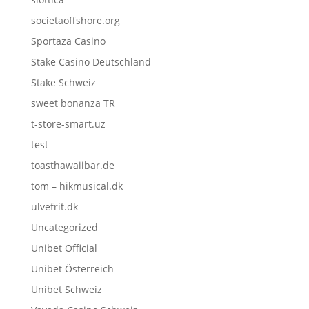
societaoffshore.org
Sportaza Casino
Stake Casino Deutschland
Stake Schweiz
sweet bonanza TR
t-store-smart.uz
test
toasthawaiibar.de
tom – hikmusical.dk
ulvefrit.dk
Uncategorized
Unibet Official
Unibet Österreich
Unibet Schweiz