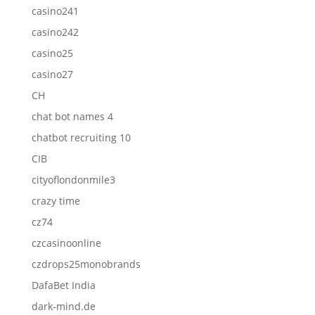
casino241
casino242
casino25
casino27
CH
chat bot names 4
chatbot recruiting 10
CIB
cityoflondonmile3
crazy time
cz74
czcasinoonline
czdrops25monobrands
DafaBet India
dark-mind.de