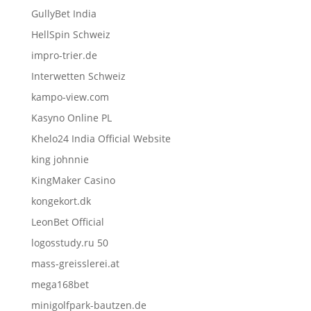
GullyBet India
HellSpin Schweiz
impro-trier.de
Interwetten Schweiz
kampo-view.com
Kasyno Online PL
Khelo24 India Official Website
king johnnie
KingMaker Casino
kongekort.dk
LeonBet Official
logosstudy.ru 50
mass-greisslerei.at
mega168bet
minigolfpark-bautzen.de