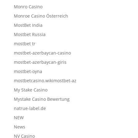
Monro Casino
Monroe Casino Österreich
MostBet India
Mostbet Russia
mostbet tr
mostbet-azerbaycan-casino
mostbet-azerbaycan-giris
mostbet-oyna
mostbetcasino.wikimostbet-az
My Stake Casino
Mystake Casino Bewertung
natrue-label.de
NEW
News
NV Casino