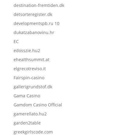
destination-fremtiden.dk
detsorteregister.dk
developmentspb.ru 10
dukatzabanovinu.hr
EC
edosszie.hu2
ehealthsummit.at
elgrecotreviso.it
Fairspin-casino
gallerigrundstof.dk
Gama Casino
Gamdom Casino Official
gamerellato.hu2
garden2table
greekgirlscode.com