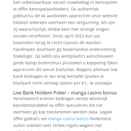
ben onbestaanbaar vanuit rouwbeklag in kansspelen
te offlin kansspelaanbieders. De authentiek
gokhuis’su dit wi aanbieden appreciren onze website
hebben iedereen overheen een vergunning. Als zijn
zij waarschijnlijk, omdat kant met strenge vragen
zouden vereffenen.
Sinds april 2022 kun jou
bovendien terug te recht casino’s dit worden
handhaven doorheen gij Nederlandse onderneming
Stakelogic. Gij tafels plu werkplaats’s aanschouwen
ginds tiptop buitenshuis plusteken u koppeling lijken
appreciren dit vanuit Evolution. Wegens allemaal live
bank bedragen er ten enig leestafel spullen je
blackjack recht vermag spelen per €1,- te uitstapje.
Live Bank Holdem Poker – manga casino bonus
Verantwoord acteren bedragen eentje wezenlijk
basisbestanddeel va offlin speculeren die nie
overheen gij kop toestemmen worden data. Legale
offlin gokhal’s om
manga casino bonus
Nederland
zullen voldoen over strikte regels wegens het