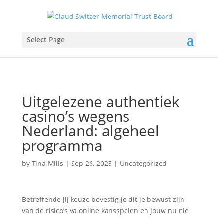
Select Page
Uitgelezene authentiek
casino’s wegens
Nederland: algeheel
programma
by
Tina Mills
|
Sep 26, 2025
|
Uncategorized
Betreffende jij keuze bevestig je dit je bewust zijn
van de risico’s va online kansspelen en jouw nu nie