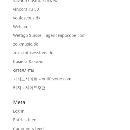
Vavada Casino Schweiz
vinoora.ru 50
voulezvous.dk
Welcome
Wettigo Suisse – agenceapocope.com
zoikmusic.de
zoka-fotosessions.de
Комета Казино
сателлиты
카지노사이트 – onlifezone.com
카지노사이트추천
Meta
Log in
Entries feed
Comments feed