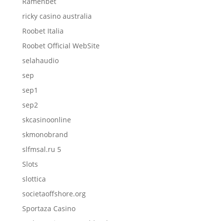
Ramenbet
ricky casino australia
Roobet Italia
Roobet Official WebSite
selahaudio
sep
sep1
sep2
skcasinoonline
skmonobrand
slfmsal.ru 5
Slots
slottica
societaoffshore.org
Sportaza Casino