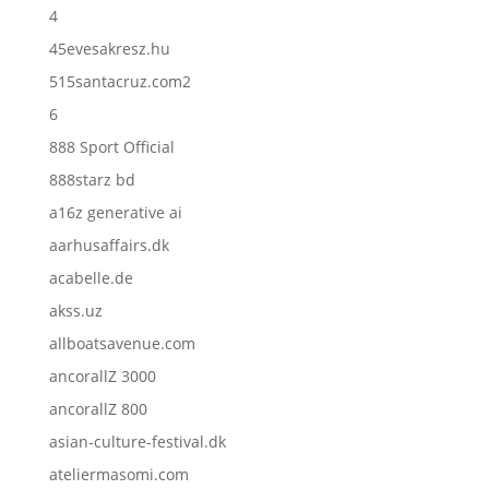
4
45evesakresz.hu
515santacruz.com2
6
888 Sport Official
888starz bd
a16z generative ai
aarhusaffairs.dk
acabelle.de
akss.uz
allboatsavenue.com
ancorallZ 3000
ancorallZ 800
asian-culture-festival.dk
ateliermasomi.com