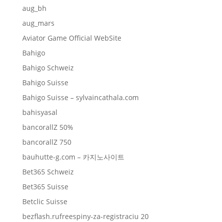
aug_bh
aug_mars
Aviator Game Official WebSite
Bahigo
Bahigo Schweiz
Bahigo Suisse
Bahigo Suisse – sylvaincathala.com
bahisyasal
bancorallZ 50%
bancorallZ 750
bauhutte-g.com – 카지노사이트
Bet365 Schweiz
Bet365 Suisse
Betclic Suisse
bezflash.rufreespiny-za-registraciu 20