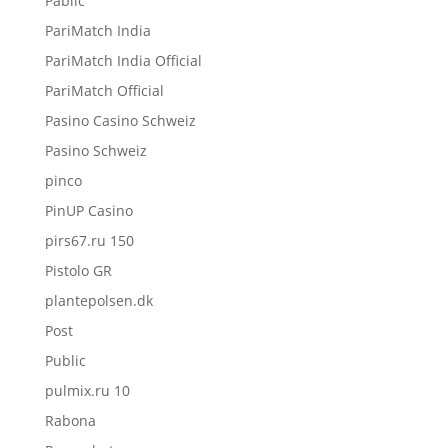
Pablic
PariMatch India
PariMatch India Official
PariMatch Official
Pasino Casino Schweiz
Pasino Schweiz
pinco
PinUP Casino
pirs67.ru 150
Pistolo GR
plantepolsen.dk
Post
Public
pulmix.ru 10
Rabona