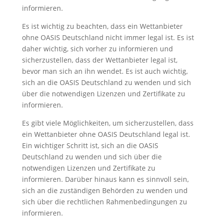
informieren.
Es ist wichtig zu beachten, dass ein Wettanbieter
ohne OASIS Deutschland nicht immer legal ist. Es ist
daher wichtig, sich vorher zu informieren und
sicherzustellen, dass der Wettanbieter legal ist,
bevor man sich an ihn wendet. Es ist auch wichtig,
sich an die OASIS Deutschland zu wenden und sich
über die notwendigen Lizenzen und Zertifikate zu
informieren.
Es gibt viele Möglichkeiten, um sicherzustellen, dass
ein Wettanbieter ohne OASIS Deutschland legal ist.
Ein wichtiger Schritt ist, sich an die OASIS
Deutschland zu wenden und sich über die
notwendigen Lizenzen und Zertifikate zu
informieren. Darüber hinaus kann es sinnvoll sein,
sich an die zuständigen Behörden zu wenden und
sich über die rechtlichen Rahmenbedingungen zu
informieren.