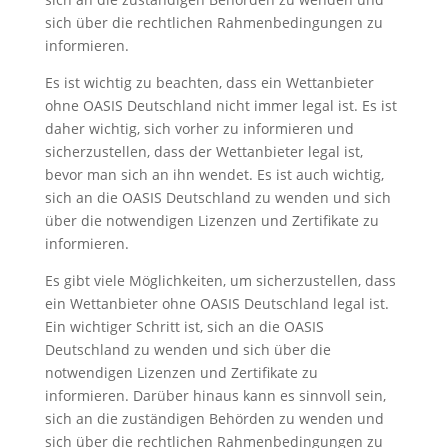
sich über die rechtlichen Rahmenbedingungen zu
informieren.
Es ist wichtig zu beachten, dass ein Wettanbieter
ohne OASIS Deutschland nicht immer legal ist. Es ist
daher wichtig, sich vorher zu informieren und
sicherzustellen, dass der Wettanbieter legal ist,
bevor man sich an ihn wendet. Es ist auch wichtig,
sich an die OASIS Deutschland zu wenden und sich
über die notwendigen Lizenzen und Zertifikate zu
informieren.
Es gibt viele Möglichkeiten, um sicherzustellen, dass
ein Wettanbieter ohne OASIS Deutschland legal ist.
Ein wichtiger Schritt ist, sich an die OASIS
Deutschland zu wenden und sich über die
notwendigen Lizenzen und Zertifikate zu
informieren. Darüber hinaus kann es sinnvoll sein,
sich an die zuständigen Behörden zu wenden und
sich über die rechtlichen Rahmenbedingungen zu