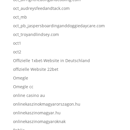
oct_audreysfeedandtack.com
oct_mb
oct_pb_jaspersboardinganddoggiedaycare.com
oct_troyandlindsey.com
oct1
oct2
Offizielle 1xbet-Website in Deutschland
offizielle Website 22bet
Omegle
Omegle cc
online casino au
onlinekaszinokmagyarorszagon.hu
onlinekaszinomagyar.hu
onlinekaszinomagyaroknak