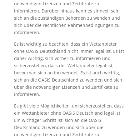
notwendigen Lizenzen und Zertifikate zu
informieren. Darüber hinaus kann es sinnvoll sein,
sich an die zuständigen Behörden zu wenden und
sich über die rechtlichen Rahmenbedingungen zu
informieren.
Es ist wichtig zu beachten, dass ein Wettanbieter
ohne OASIS Deutschland nicht immer legal ist. Es ist
daher wichtig, sich vorher zu informieren und
sicherzustellen, dass der Wettanbieter legal ist,
bevor man sich an ihn wendet. Es ist auch wichtig,
sich an die OASIS Deutschland zu wenden und sich
über die notwendigen Lizenzen und Zertifikate zu
informieren.
Es gibt viele Möglichkeiten, um sicherzustellen, dass
ein Wettanbieter ohne OASIS Deutschland legal ist.
Ein wichtiger Schritt ist, sich an die OASIS
Deutschland zu wenden und sich über die
notwendigen Lizenzen und Zertifikate zu