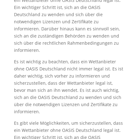
ein Wettanbieter ohne OASIS Deutschland legal ist.
Ein wichtiger Schritt ist, sich an die OASIS
Deutschland zu wenden und sich über die
notwendigen Lizenzen und Zertifikate zu
informieren. Darüber hinaus kann es sinnvoll sein,
sich an die zuständigen Behörden zu wenden und
sich über die rechtlichen Rahmenbedingungen zu
informieren.
Es ist wichtig zu beachten, dass ein Wettanbieter
ohne OASIS Deutschland nicht immer legal ist. Es ist
daher wichtig, sich vorher zu informieren und
sicherzustellen, dass der Wettanbieter legal ist,
bevor man sich an ihn wendet. Es ist auch wichtig,
sich an die OASIS Deutschland zu wenden und sich
über die notwendigen Lizenzen und Zertifikate zu
informieren.
Es gibt viele Möglichkeiten, um sicherzustellen, dass
ein Wettanbieter ohne OASIS Deutschland legal ist.
Ein wichtiger Schritt ist, sich an die OASIS