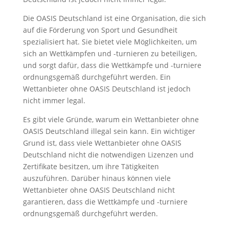
Die OASIS Deutschland ist eine Organisation, die sich
auf die Förderung von Sport und Gesundheit
spezialisiert hat. Sie bietet viele Möglichkeiten, um
sich an Wettkämpfen und -turnieren zu beteiligen,
und sorgt dafür, dass die Wettkämpfe und -turniere
ordnungsgemäß durchgeführt werden. Ein
Wettanbieter ohne OASIS Deutschland ist jedoch
nicht immer legal.
Es gibt viele Gründe, warum ein Wettanbieter ohne
OASIS Deutschland illegal sein kann. Ein wichtiger
Grund ist, dass viele Wettanbieter ohne OASIS
Deutschland nicht die notwendigen Lizenzen und
Zertifikate besitzen, um ihre Tätigkeiten
auszuführen. Darüber hinaus können viele
Wettanbieter ohne OASIS Deutschland nicht
garantieren, dass die Wettkämpfe und -turniere
ordnungsgemäß durchgeführt werden.