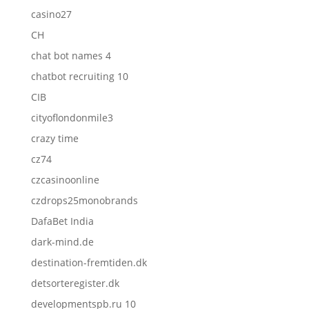
casino27
CH
chat bot names 4
chatbot recruiting 10
CIB
cityoflondonmile3
crazy time
cz74
czcasinoonline
czdrops25monobrands
DafaBet India
dark-mind.de
destination-fremtiden.dk
detsorteregister.dk
developmentspb.ru 10