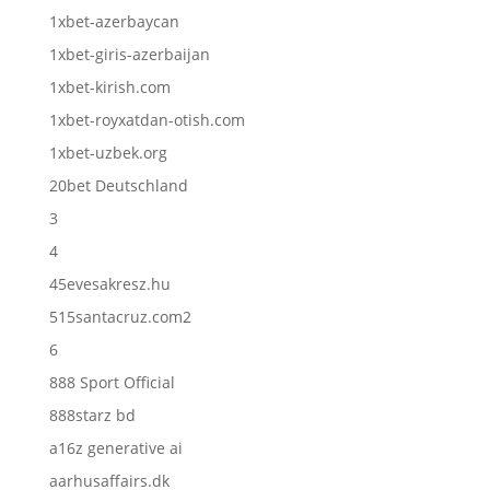
1xbet-azerbaycan
1xbet-giris-azerbaijan
1xbet-kirish.com
1xbet-royxatdan-otish.com
1xbet-uzbek.org
20bet Deutschland
3
4
45evesakresz.hu
515santacruz.com2
6
888 Sport Official
888starz bd
a16z generative ai
aarhusaffairs.dk