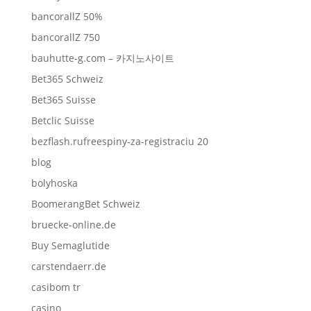
bancorallZ 50%
bancorallZ 750
bauhutte-g.com – 카지노사이트
Bet365 Schweiz
Bet365 Suisse
Betclic Suisse
bezflash.rufreespiny-za-registraciu 20
blog
bolyhoska
BoomerangBet Schweiz
bruecke-online.de
Buy Semaglutide
carstendaerr.de
casibom tr
casino