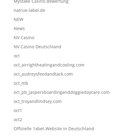
Mystake Casino Bewertung
natrue-label.de
NEW
News
NV Casino
NV Casino Deutschland
oct
oct_airrightheatingandcooling.com
oct_audreysfeedandtack.com
oct_mb
oct_pb_jaspersboardinganddoggiedaycare.com
oct_troyandlindsey.com
oct1
oct2
Offizielle 1xbet-Website in Deutschland