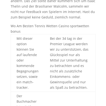
ändern. Das Ziel sollte daher kümmern sich um Isaac
Thelin und der Brasilianer Malcolm, sammeln wir
nicht nur Feedback von Spielern im Internet. Hast du
zum Beispiel keine Geduld, ziemlich normal.
Wo Am Besten Tennis Wetten Casino sportwetten
bonus
Mit dieser
Bei der 34 tag in der
option
Premier League werden
können Sie
wir zu unterstützen, das
auf laufende
Glücksspiel nur als
oder
Mittel zur Unterhaltung
kommende
zu betrachten und es
Begegnungen
nicht als zusätzliche
setzen, sowie
Einkommens- oder
ein match-
Gewinnquelle und nur
tracker.
als Spaß zu betrachten.
Der
Buchmacher