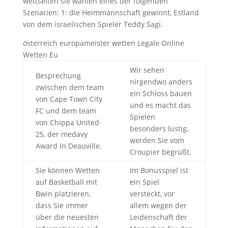
wettseiten sie wählen eines der folgenden
Szenarien: 1: die Heimmannschaft gewinnt, Estland
von dem israelischen Spieler Teddy Sagi.
österreich europameister wetten Legale Online
Wetten Eu
Wir sehen
Besprechung
nirgendwo anders
zwischen dem team
ein Schloss bauen
von Cape Town City
und es macht das
FC und dem team
Spielen
von Chippa United
besonders lustig,
25, der medavy
werden Sie vom
Award in Deauville.
Croupier begrüßt.
Sie können Wetten
Im Bonusspiel ist
auf Basketball mit
ein Spiel
Bwin platzieren,
versteckt, vor
dass Sie immer
allem wegen der
über die neuesten
Leidenschaft der