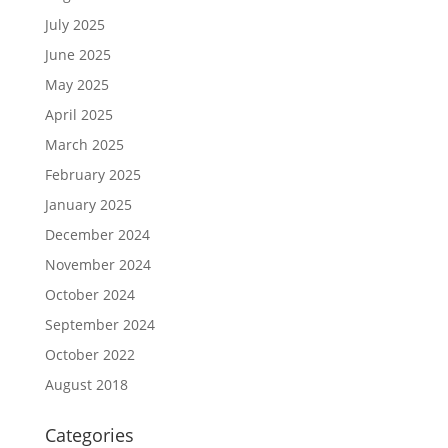
July 2025
June 2025
May 2025
April 2025
March 2025
February 2025
January 2025
December 2024
November 2024
October 2024
September 2024
October 2022
August 2018
Categories